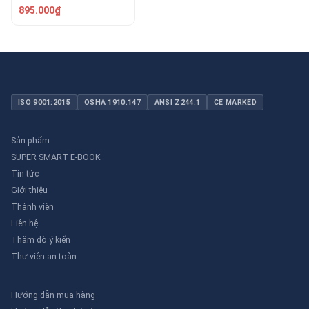
RWB-080L
895.000₫
ISO 9001:2015
OSHA 1910.147
ANSI Z244.1
CE MARKED
Sản phẩm
SUPER SMART E-BOOK
Tin tức
Giới thiệu
Thành viên
Liên hệ
Thăm dò ý kiến
Thư viên an toàn
Hướng dẫn mua hàng