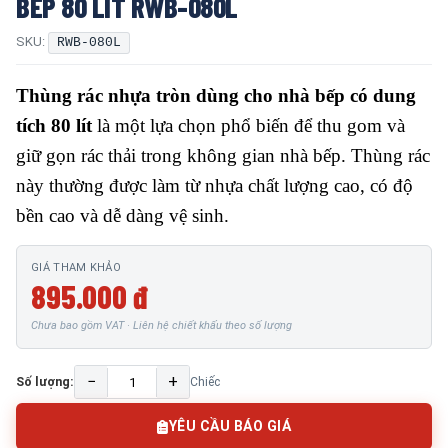
BẾP 80 LÍT RWB-080L
SKU:
RWB-080L
Thùng rác nhựa tròn dùng cho nhà bếp có dung
tích 80 lít
là một lựa chọn phổ biến để thu gom và
giữ gọn rác thải trong không gian nhà bếp. Thùng rác
này thường được làm từ nhựa chất lượng cao, có độ
bền cao và dễ dàng vệ sinh.
GIÁ THAM KHẢO
895.000 đ
Chưa bao gồm VAT · Liên hệ chiết khấu theo số lượng
−
+
Số lượng:
Chiếc
YÊU CẦU BÁO GIÁ