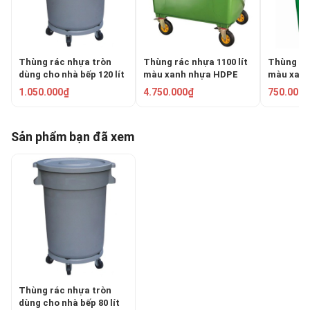
Thùng rác nhựa tròn
Thùng rác nhựa 1100 lít
Thùng rá
dùng cho nhà bếp 120 lít
màu xanh nhựa HDPE
màu xanh 
RWB-120L
03TR-1100
03TR-240
1.050.000₫
4.750.000₫
750.000₫
Sản phẩm bạn đã xem
Thùng rác nhựa tròn
dùng cho nhà bếp 80 lít