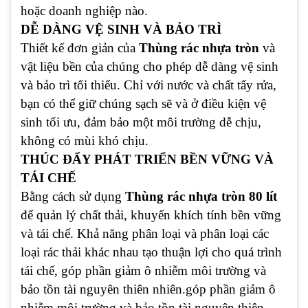
hoặc doanh nghiệp nào.
DỄ DÀNG VỆ SINH VÀ BẢO TRÌ
Thiết kế đơn giản của
Thùng rác nhựa tròn
và
vật liệu bền của chúng cho phép dễ dàng vệ sinh
và bảo trì tối thiểu. Chỉ với nước và chất tẩy rửa,
bạn có thể giữ chúng sạch sẽ và ở điều kiện vệ
sinh tối ưu, đảm bảo một môi trường dễ chịu,
không có mùi khó chịu.
THÚC ĐẨY PHÁT TRIỂN BỀN VỮNG VÀ
TÁI CHẾ
Bằng cách sử dụng
Thùng rác nhựa tròn 80 lít
để quản lý chất thải, khuyến khích tính bền vững
và tái chế. Khả năng phân loại và phân loại các
loại rác thải khác nhau tạo thuận lợi cho quá trình
tái chế, góp phần giảm ô nhiễm môi trường và
bảo tồn tài nguyên thiên nhiên.góp phần giảm ô
nhiễm môi trường và bảo tồn tài nguyên thiên