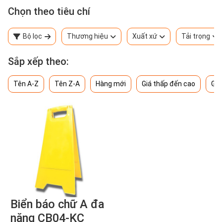
Chọn theo tiêu chí
Bộ lọc
Thương hiệu
Xuất xứ
Tải trọng
Sắp xếp theo:
Tên A-Z
Tên Z-A
Hàng mới
Giá thấp đến cao
Giá
Biển báo chữ A đa
năng CB04-KC