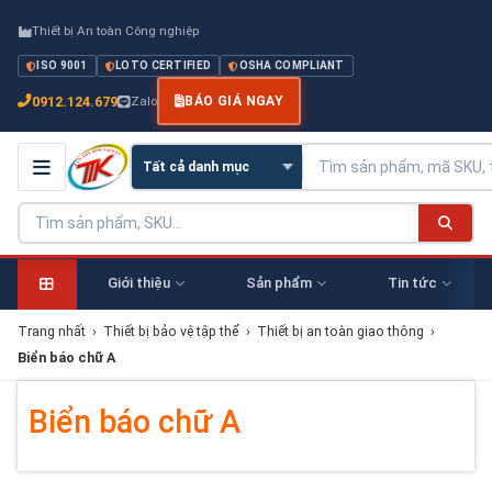
Thiết bị An toàn Công nghiệp
ISO 9001
LOTO CERTIFIED
OSHA COMPLIANT
0912.124.679
Zalo
BÁO GIÁ NGAY
Giới thiệu
Sản phẩm
Tin tức
Trang nhất
›
Thiết bị bảo vệ tập thể
›
Thiết bị an toàn giao thông
›
Biển báo chữ A
Biển báo chữ A