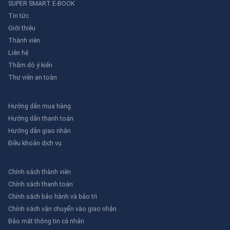
SUPER SMART E-BOOK
công tắc.
- Khóa Lại:
Sử dụng chìa khóa đi kèm để gắn
Tin tức
chặt khóa vào công tắc. Điều này ngăn chặn việc
Giới thiệu
bật lại công tắc cho đến khi khóa được mở.
Thành viên
- Kiểm Tra An Toàn:
Trước khi bắt đầu công
Liên hệ
việc bảo trì, hãy kiểm tra lại để đảm bảo rằng
Thăm dò ý kiến
khóa đã được gắn chắc chắn và công tắc không
Thư viên an toàn
thể bị bật trở lại.
Hướng dẫn mua hàng
Ứng dụng của khóa ngắt mạch
Hướng dẫn thanh toán
Khóa ngắt mạch được sử dụng rộng rãi trong
Hướng dẫn giao nhận
nhiều lĩnh vực như:
Điều khoản dịch vụ
- Công nghiệp:
Bảo trì máy móc, thiết bị điện
trong nhà máy, xí nghiệp.
- Xây dựng:
Bảo trì hệ thống điện trong các
Chính sách thành viên
công trình xây dựng.
Chính sách thanh toán
- Điện lực:
Bảo trì hệ thống điện lưới.
Chính sách bảo hành và bảo trì
- Và nhiều lĩnh vực khác...
Chính sách vận chuyển vào giao nhận
Bảo mật thông tin cá nhân
Lợi Ích Của Việc Sử Dụng Khóa Ngắt Mạch