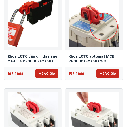
Khóa LOTO cầu chì đa năng
Khóa LOTO aptomat MCB
20-400A PROLOCKEY CBL03-
PROLOCKEY CBL02-3
1
105.000đ
155.000đ
BÁO GIÁ
BÁO GIÁ