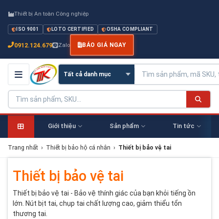
Thiết bị An toàn Công nghiệp
ISO 9001
LOTO CERTIFIED
OSHA COMPLIANT
0912.124.679
Zalo
BÁO GIÁ NGAY
Giới thiệu
Sản phẩm
Tin tức
Trang nhất
›
Thiết bị bảo hộ cá nhân
›
Thiết bị bảo vệ tai
Thiết bị bảo vệ tai
Thiết bị bảo vệ tai - Bảo vệ thính giác của bạn khỏi tiếng ồn
lớn. Nút bịt tai, chụp tai chất lượng cao, giảm thiểu tổn
thương tai.