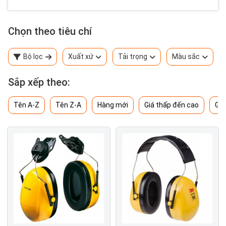
Chọn theo tiêu chí
Bộ lọc
Xuất xứ
Tải trọng
Màu sắc
Sắp xếp theo:
Tên A-Z
Tên Z-A
Hàng mới
Giá thấp đến cao
Giá