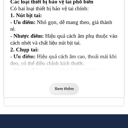
Các loại thiết bị bảo vệ tai phổ biến
Có hai loại thiết bị bảo vệ tai chính:
1. Nút bịt tai:
- Ưu điểm:
Nhỏ gọn, dễ mang theo, giá thành
rẻ.
- Nhược điểm:
Hiệu quả cách âm phụ thuộc vào
cách nhét và chất liệu nút bịt tai.
2.
Chụp tai:
- Ưu điểm:
Hiệu quả cách âm cao, thoải mái khi
đeo, có thể điều chỉnh kích thước.
- Nhược điểm:
Cồng kềnh hơn nút bịt tai.
Cách chọn thiết bị bảo vệ tai phù hợp
Khi chọn thiết bị bảo vệ tai, bạn nên lưu ý các
Xem thêm
yếu tố sau:
- Mức độ tiếng ồn:
Chọn thiết bị có khả năng
giảm tiếng ồn phù hợp với môi trường làm việc.
- Độ thoải mái:
Chọn thiết bị vừa vặn, không
gây đau tai.
- Chất liệu:
Chọn chất liệu mềm mại, không