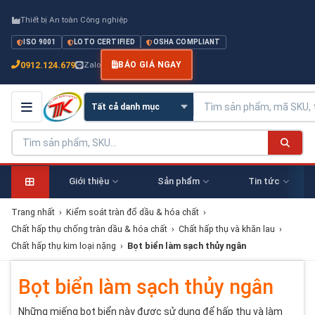
Thiết bị An toàn Công nghiệp
ISO 9001
LOTO CERTIFIED
OSHA COMPLIANT
0912.124.679
Zalo
BÁO GIÁ NGAY
Giới thiệu
Sản phẩm
Tin tức
Trang nhất
›
Kiểm soát tràn đổ dầu & hóa chất
›
Chất hấp thụ chống tràn dầu & hóa chất
›
Chất hấp thụ và khăn lau
›
Chất hấp thụ kim loại nặng
›
Bọt biển làm sạch thủy ngân
Bọt biển làm sạch thủy ngân
Những miếng bọt biển này được sử dụng để hấp thụ và làm