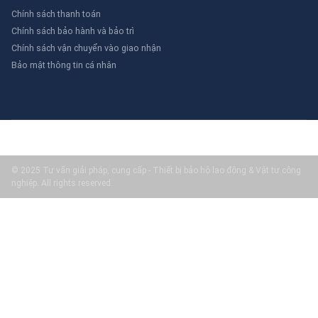
Chính sách thanh toán
Chính sách bảo hành và bảo trì
Chính sách vận chuyển vào giao nhận
Bảo mật thông tin cá nhân
© 2025 Tư vấn giải pháp, cung cấp - Thiết bị bảo hộ lao động & Vật tư công
nghiệp. All rights reserved.