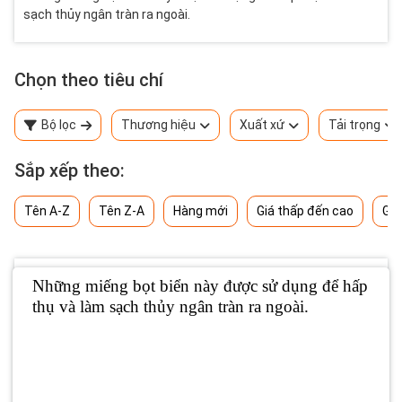
sạch thủy ngân tràn ra ngoài.
Chọn theo tiêu chí
Bộ lọc
Thương hiệu
Xuất xứ
Tải trọng
Sắp xếp theo:
Tên A-Z
Tên Z-A
Hàng mới
Giá thấp đến cao
Giá
Những miếng bọt biển này được sử dụng để hấp
thụ và làm sạch thủy ngân tràn ra ngoài.