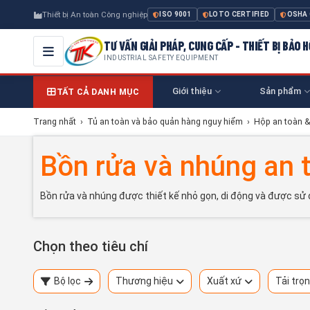
Thiết bị An toàn Công nghiệp
ISO 9001
LOTO CERTIFIED
OSHA
TƯ VẤN GIẢI PHÁP, CUNG CẤP - THIẾT BỊ BẢO
INDUSTRIAL SAFETY EQUIPMENT
Giới thiệu
Sản phẩm
TẤT CẢ DANH MỤC
Trang nhất
›
Tủ an toàn và bảo quản hàng nguy hiểm
›
Hộp an toàn &
Bồn rửa và nhúng an 
Bồn rửa và nhúng được thiết kế nhỏ gọn, di động và được sử
Chọn theo tiêu chí
Bộ lọc
Thương hiệu
Xuất xứ
Tải trọ