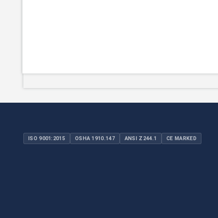
ISO 9001:2015
OSHA 1910.147
ANSI Z244.1
CE MARKED