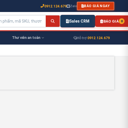
0912.124.679
Zalo
BÁO GIÁ NGAY
Sales CRM
BÁO GIÁ
0
Thư viên an toàn
0912.124.679
Hỗ trợ: