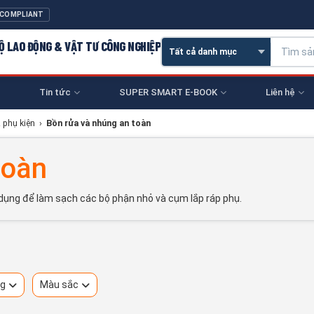
 COMPLIANT
 HỘ LAO ĐỘNG & VẬT TƯ CÔNG NGHIỆP
Tin tức
SUPER SMART E-BOOK
Liên hệ
 phụ kiện
›
Bồn rửa và nhúng an toàn
toàn
 dụng để làm sạch các bộ phận nhỏ và cụm lắp ráp phụ.
ng
Màu sắc