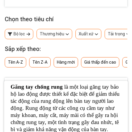
Chọn theo tiêu chí
Bộ lọc
Thương hiệu
Xuất xứ
Tải trọng
Sắp xếp theo:
Tên A-Z
Tên Z-A
Hàng mới
Giá thấp đến cao
Giá
Găng tay chống rung
là một loại găng tay bảo
hộ lao động được thiết kế đặc biệt để giảm thiểu
tác động của rung động lên bàn tay người lao
động. Rung động từ các công cụ cầm tay như
máy khoan, máy cắt, máy mài có thể gây ra hội
chứng rung tay, một tình trạng gây đau nhức, tê
bì và giảm khả năng vận động của bàn tay.