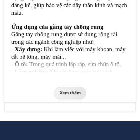
đáng kể, giúp bảo vệ các dây thần kinh và mạch
máu.
Ứng dụng của găng tay chống rung
Găng tay chống rung được sử dụng rộng rãi
trong các ngành công nghiệp như:
- Xây dựng:
Khi làm việc với máy khoan, máy
cắt bê tông, máy mài...
- Ô tô:
Trong quá trình lắp ráp, sửa chữa ô tô.
- Lâm nghiệp:
Khi sử dụng máy cưa xích.
- Công nghiệp chế biến gỗ:
Khi làm việc với
các máy móc gỗ.
Xem thêm
- Và nhiều ngành khác...
Lợi ích khi sử dụng găng tay chống rung
- Bảo vệ sức khỏe:
Giảm thiểu nguy cơ mắc hội
chứng rung tay.
- Tăng hiệu quả làm việc:
Giảm mệt mỏi, tăng
sự thoải mái khi làm việc.