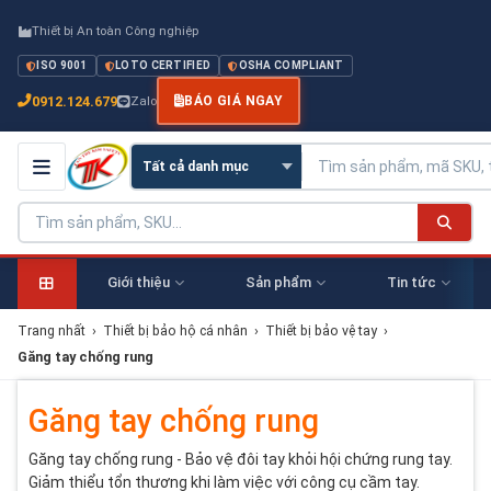
Thiết bị An toàn Công nghiệp
ISO 9001
LOTO CERTIFIED
OSHA COMPLIANT
0912.124.679
Zalo
BÁO GIÁ NGAY
Giới thiệu
Sản phẩm
Tin tức
Trang nhất
›
Thiết bị bảo hộ cá nhân
›
Thiết bị bảo vệ tay
›
Găng tay chống rung
Găng tay chống rung
Găng tay chống rung - Bảo vệ đôi tay khỏi hội chứng rung tay.
Giảm thiểu tổn thương khi làm việc với công cụ cầm tay.