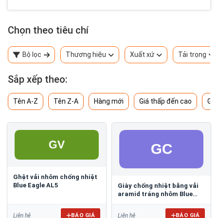
Chọn theo tiêu chí
Bộ lọc
Thương hiệu
Xuất xứ
Tải trọng
Sắp xếp theo:
Tên A-Z
Tên Z-A
Hàng mới
Giá thấp đến cao
Giá
Ghệt vải nhôm chống nhiệt
Blue Eagle AL5
Giày chống nhiệt bằng vải
aramid tráng nhôm Blue
Eagle AL4
BÁO GIÁ
BÁO GIÁ
Liên hệ
Liên hệ