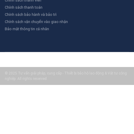
Chính sách thành viên
Chính sách thanh toán
Chính sách bảo hành và bảo trì
Chính sách vận chuyển vào giao nhận
Bảo mật thông tin cá nhân
© 2025 Tư vấn giải pháp, cung cấp - Thiết bị bảo hộ lao động & Vật tư công
nghiệp. All rights reserved.