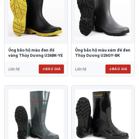
Ủng bảo hộ màu đen đế
Ủng bảo hộ màu xám đế đen
vàng Thùy Dương U26BK-YE
Thùy Dương U26GY-BK
BÁO GIÁ
BÁO GIÁ
Liên hệ
Liên hệ