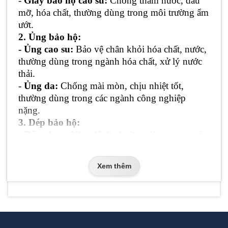
-
Giày bảo hộ cao su:
Chống thấm nước, dầu
mỡ, hóa chất, thường dùng trong môi trường ẩm
ướt.
2.
Ủng bảo hộ:
- Ủng cao su:
Bảo vệ chân khỏi hóa chất, nước,
thường dùng trong ngành hóa chất, xử lý nước
thải.
-
Ủng da:
Chống mài mòn, chịu nhiệt tốt,
thường dùng trong các ngành công nghiệp
nặng.
3.
Dép bảo hộ:
- Dép nhựa:
Nhẹ, dễ đi, thường dùng trong các
môi trường ẩm ướt, dễ trơn trượt.
Xem thêm
Tiêu chí chọn thiết bị bảo vệ chân
- Môi trường làm việc:
Môi trường làm việc có
nhiều hóa chất, nhiệt độ cao hay vật sắc nhọn?
- Công việc:
Công việc đòi hỏi độ chính xác
cao, cần cảm giác hay cần độ bền cao?