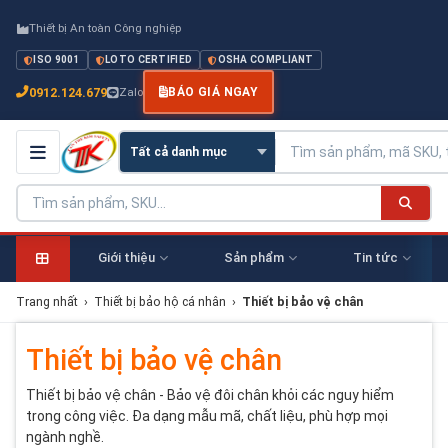
Thiết bị An toàn Công nghiệp
ISO 9001
LOTO CERTIFIED
OSHA COMPLIANT
0912.124.679
Zalo
BÁO GIÁ NGAY
Giới thiệu
Sản phẩm
Tin tức
Trang nhất
›
Thiết bị bảo hộ cá nhân
›
Thiết bị bảo vệ chân
Thiết bị bảo vệ chân
Thiết bị bảo vệ chân - Bảo vệ đôi chân khỏi các nguy hiểm
trong công việc. Đa dạng mẫu mã, chất liệu, phù hợp mọi
ngành nghề.