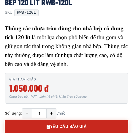
BẾP 120 LÍT RWB-120L
SKU:
RWB-120L
Thùng rác nhựa tròn dùng cho nhà bếp có dung
tích 120 lít
là một lựa chọn phổ biến để thu gom và
giữ gọn rác thải trong không gian nhà bếp. Thùng rác
này thường được làm từ nhựa chất lượng cao, có độ
bền cao và dễ dàng vệ sinh.
GIÁ THAM KHẢO
1.050.000 đ
Chưa bao gồm VAT · Liên hệ chiết khấu theo số lượng
−
+
Số lượng:
Chiếc
YÊU CẦU BÁO GIÁ