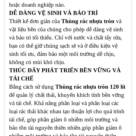
hoặc doanh nghiệp nào.
DỄ DÀNG VỆ SINH VÀ BẢO TRÌ
Thiết kế đơn giản của
Thùng rác nhựa tròn
và
vật liệu bền của chúng cho phép dễ dàng vệ sinh
và bảo trì tối thiểu. Chỉ với nước và chất tẩy rửa,
bạn có thể giữ chúng sạch sẽ và ở điều kiện vệ
sinh tối ưu, đảm bảo một môi trường dễ chịu,
không có mùi khó chịu.
THÚC ĐẨY PHÁT TRIỂN BỀN VỮNG VÀ
TÁI CHẾ
Bằng cách sử dụng
Thùng rác nhựa tròn 120 lít
để quản lý chất thải, khuyến khích tính bền vững
và tái chế. Khả năng phân loại và phân loại các
loại rác thải khác nhau tạo thuận lợi cho quá trình
tái chế, góp phần giảm ô nhiễm môi trường và
bảo tồn tài nguyên thiên nhiên.góp phần giảm ô
nhiễm môi trường và bảo tồn tài nguyên thiên