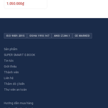
RWB-120L
1.050.000₫
ISO 9001:2015
OSHA 1910.147
ANSI Z244.1
CE MARKED
Sản phẩm
SUPER SMART E-BOOK
Tin tức
Giới thiệu
Thành viên
Liên hệ
Thăm dò ý kiến
Thư viên an toàn
Hướng dẫn mua hàng