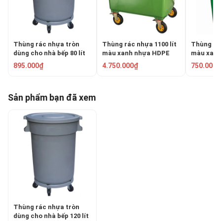
Thùng rác nhựa tròn
Thùng rác nhựa 1100 lít
Thùng rá
dùng cho nhà bếp 80 lít
màu xanh nhựa HDPE
màu xanh 
RWB-080L
03TR-1100
03TR-240
895.000₫
4.750.000₫
750.000₫
Sản phẩm bạn đã xem
Thùng rác nhựa tròn
dùng cho nhà bếp 120 lít