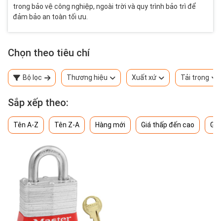
trong bảo vệ công nghiệp, ngoài trời và quy trình bảo trì để
đảm bảo an toàn tối ưu.
Chọn theo tiêu chí
Bộ lọc
Thương hiệu
Xuất xứ
Tải trọng
Sắp xếp theo:
Tên A-Z
Tên Z-A
Hàng mới
Giá thấp đến cao
Giá