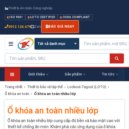
Thiết bị An toàn Công nghiệp
ISO 9001
LOTO CERTIFIED
OSHA COMPLIANT
0912.124.679
Zalo
BÁO GIÁ NGAY
Giới thiệu
Sản phẩm
Tin tức
Trang nhất
›
Thiết bị bảo vệ tập thể
›
Lockout-Tagout (LOTO)
›
Ổ khóa an toàn
›
Ổ khóa an toàn nhiều lớp
Ổ khóa an toàn nhiều lớp
Ổ khóa an toàn nhiều lớp cung cấp độ bền và bảo mật cao với
thiết kế chống ăn mòn. Khám phá các ứng dụng của ổ khóa