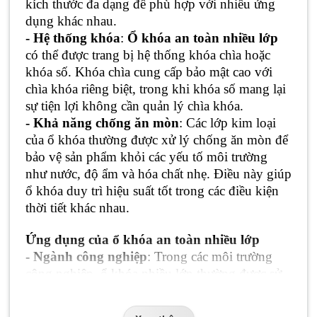
kích thước đa dạng để phù hợp với nhiều ứng
dụng khác nhau.
- Hệ thống khóa
:
Ổ khóa an toàn nhiều lớp
có thể được trang bị hệ thống khóa chìa hoặc
khóa số. Khóa chìa cung cấp bảo mật cao với
chìa khóa riêng biệt, trong khi khóa số mang lại
sự tiện lợi không cần quản lý chìa khóa.
- Khả năng chống ăn mòn
: Các lớp kim loại
của ổ khóa thường được xử lý chống ăn mòn để
bảo vệ sản phẩm khỏi các yếu tố môi trường
như nước, độ ẩm và hóa chất nhẹ. Điều này giúp
ổ khóa duy trì hiệu suất tốt trong các điều kiện
thời tiết khác nhau.
Ứng dụng của ổ khóa an toàn nhiều lớp
- Ngành công nghiệp
: Trong các môi trường
công nghiệp, ổ khóa nhiều lớp thường được sử
dụng để bảo vệ thiết bị, máy móc và khu vực
quan trọng. Cấu trúc bền bỉ và khả năng chống