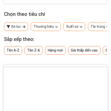
Chọn theo tiêu chí
Bộ lọc
Thương hiệu
Xuất xứ
Tải trọng
Sắp xếp theo:
Tên A-Z
Tên Z-A
Hàng mới
Giá thấp đến cao
Giá