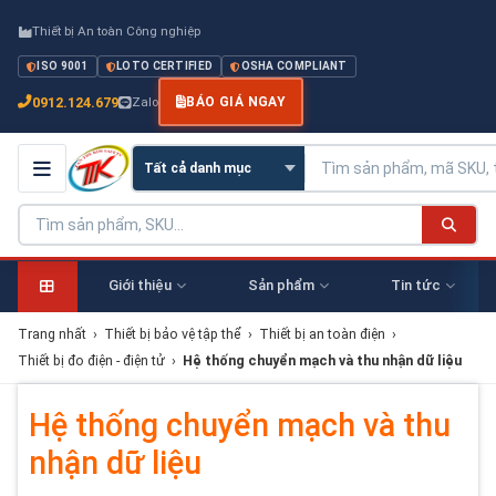
Thiết bị An toàn Công nghiệp
ISO 9001
LOTO CERTIFIED
OSHA COMPLIANT
0912.124.679
Zalo
BÁO GIÁ NGAY
Giới thiệu
Sản phẩm
Tin tức
Trang nhất
›
Thiết bị bảo vệ tập thể
›
Thiết bị an toàn điện
›
Thiết bị đo điện - điện tử
›
Hệ thống chuyển mạch và thu nhận dữ liệu
Hệ thống chuyển mạch và thu
nhận dữ liệu