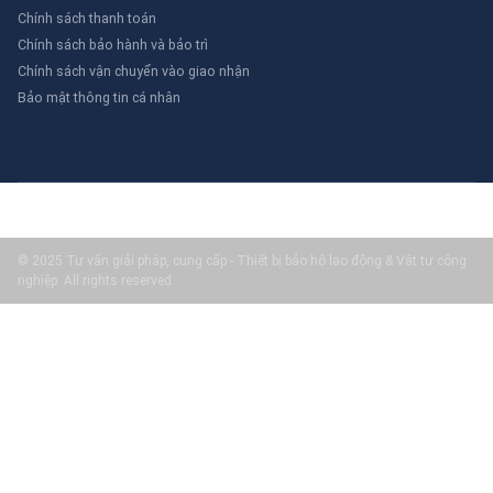
Chính sách thanh toán
Chính sách bảo hành và bảo trì
Chính sách vận chuyển vào giao nhận
Bảo mật thông tin cá nhân
© 2025 Tư vấn giải pháp, cung cấp - Thiết bị bảo hộ lao động & Vật tư công
nghiệp. All rights reserved.