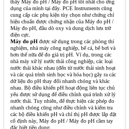
thấy Máy đo pH / Máy đo pH tốt nhất cho ứng
dụng của mình tại đây. PCE Instruments cũng
cung cấp các phụ kiện tùy chọn như chứng chỉ
hiệu chuẩn được chứng nhận của Máy đo pH /
Máy đo pH, đầu dò oxy và dung dịch lưu trữ
điện cực.
Máy đo pH
được sử dụng trong các phòng thí
nghiệm, nhà máy công nghiệp, bể cá, bể bơi và
hơn thế nữa để đo giá trị pH. Ví dụ, trong các
nhà máy xử lý nước thải công nghiệp, các loại
nước thải khác nhau (đến từ nước thải sinh hoạt
và các quá trình sinh học và hóa học) gây ra các
dữ liệu đo pH thay đổi nhanh chóng và khác
nhau. Bộ điều khiển pH hoạt động liên tục chủ
yếu được sử dụng để điều chỉnh quá trình xử lý
nước thải. Tuy nhiên, để thực hiện các phép đo
nhanh chóng cũng như điều chỉnh và kiểm tra
các bộ điều khiển pH và chỉ thị pH được lắp đặt
cố định này, Máy đo pH / Máy đo pH cầm tay
đặc biệt tiện dụng.