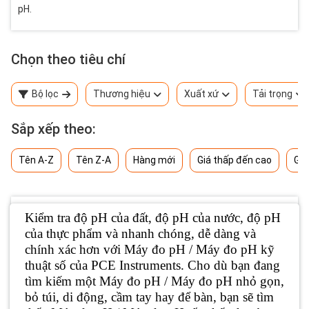
pH.
Chọn theo tiêu chí
Bộ lọc
Thương hiệu
Xuất xứ
Tải trọng
Sắp xếp theo:
Tên A-Z
Tên Z-A
Hàng mới
Giá thấp đến cao
Giá
Kiểm tra độ pH của đất, độ pH của nước, độ pH
của thực phẩm và nhanh chóng, dễ dàng và
chính xác hơn với Máy đo pH / Máy đo pH kỹ
thuật số của PCE Instruments. Cho dù bạn đang
tìm kiếm một Máy đo pH / Máy đo pH nhỏ gọn,
bỏ túi, di động, cầm tay hay để bàn, bạn sẽ tìm