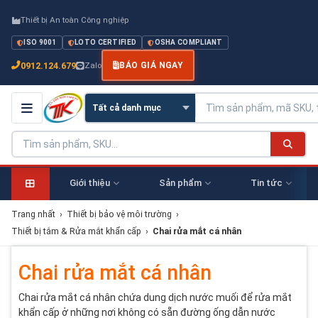
Thiết bị An toàn Công nghiệp
ISO 9001
LOTO CERTIFIED
OSHA COMPLIANT
0912.124.679
Zalo
BÁO GIÁ NGAY
Giới thiệu
Sản phẩm
Tin tức
Trang nhất
›
Thiết bị bảo vệ môi trường
›
Thiết bị tắm & Rửa mắt khẩn cấp
›
Chai rửa mắt cá nhân
Chai rửa mắt cá nhân
Chai rửa mắt cá nhân chứa dung dịch nước muối để rửa mắt
khẩn cấp ở những nơi không có sẵn đường ống dẫn nước