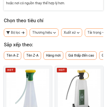
hoặc nơi có nguồn thay thế hợp lý hơn.
Chọn theo tiêu chí
Bộ lọc
Thương hiệu
Xuất xứ
Tải trọng
Sắp xếp theo:
Tên A-Z
Tên Z-A
Hàng mới
Giá thấp đến cao
Giá
HOT
HOT