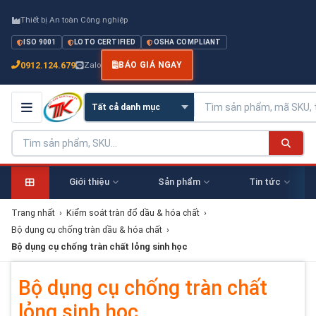
Thiết bị An toàn Công nghiệp
ISO 9001
LOTO CERTIFIED
OSHA COMPLIANT
0912.124.679
Zalo
BÁO GIÁ NGAY
Giới thiệu
Sản phẩm
Tin tức
Trang nhất
›
Kiểm soát tràn đổ dầu & hóa chất
›
Bộ dụng cụ chống tràn dầu & hóa chất
›
Bộ dụng cụ chống tràn chất lỏng sinh học
Bộ dụng cụ chống tràn chất
lỏng sinh học