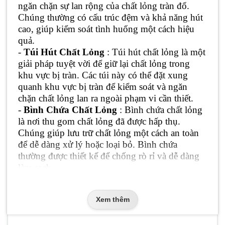
ngăn chặn sự lan rộng của chất lỏng tràn đổ.
Chúng thường có cấu trúc đệm và khả năng hút
cao, giúp kiểm soát tình huống một cách hiệu
quả.
-
Túi Hút Chất Lỏng
: Túi hút chất lỏng là một
giải pháp tuyệt vời để giữ lại chất lỏng trong
khu vực bị tràn. Các túi này có thể đặt xung
quanh khu vực bị tràn để kiểm soát và ngăn
chặn chất lỏng lan ra ngoài phạm vi cần thiết.
-
Bình Chứa Chất Lỏng
: Bình chứa chất lỏng
là nơi thu gom chất lỏng đã được hấp thụ.
Chúng giúp lưu trữ chất lỏng một cách an toàn
để dễ dàng xử lý hoặc loại bỏ. Bình chứa
thường được thiết kế để chống rò rỉ và dễ dàng
làm sạch.
-
Găng Tay và Đồ Bảo Hộ
: Găng tay và đồ
bảo hộ là phần không thể thiếu trong bộ dụng
Xem thêm
cụ chống tràn, giúp bảo vệ người sử dụng khỏi
tiếp xúc trực tiếp với chất lỏng sinh học có thể