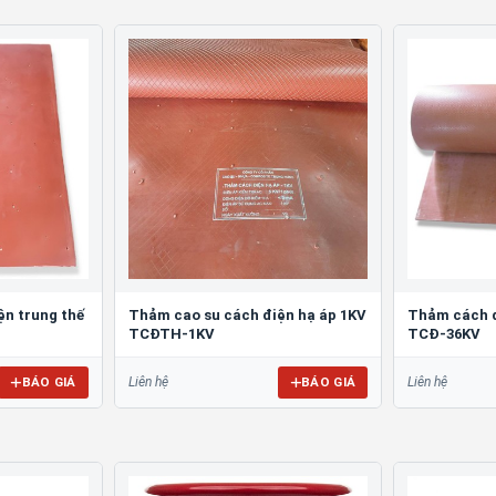
ện trung thế
Thảm cao su cách điện hạ áp 1KV
Thảm cách đ
TCĐTH-1KV
TCĐ-36KV
BÁO GIÁ
BÁO GIÁ
Liên hệ
Liên hệ