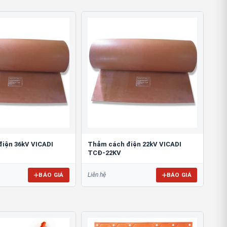
iện 36kV VICADI
Thảm cách điện 22kV VICADI
TCĐ-22KV
BÁO GIÁ
BÁO GIÁ
Liên hệ