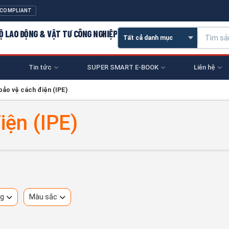
 COMPLIANT
 HỘ LAO ĐỘNG & VẬT TƯ CÔNG NGHIỆP
Tin tức
SUPER SMART E-BOOK
Liên hệ
 bảo vệ cách điện (IPE)
iện (IPE)
ng
Màu sắc