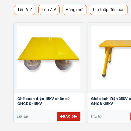
Tên A-Z
Tên Z-A
Hàng mới
Giá thấp đến cao
Ghế cách điện 15KV chân sứ
Ghế cách điện 35KV 
GHCĐS-15KV
GHCĐ-35KV
BÁO GIÁ
Liên hệ
Liên hệ