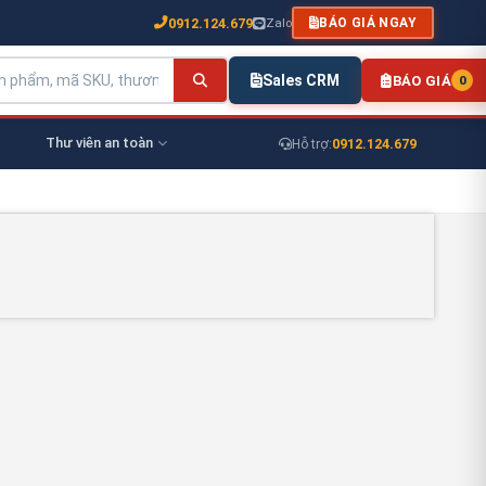
0912.124.679
Zalo
BÁO GIÁ NGAY
Sales CRM
BÁO GIÁ
0
Thư viên an toàn
0912.124.679
Hỗ trợ: