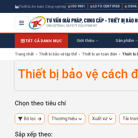
Thiết bị An toàn Công nghiệp
ISO 9001
LOTO CERTIFIED
OSHA
TƯ VẤN GIẢI PHÁP, CUNG CẤP - THIẾT BỊ BẢO
INDUSTRIAL SAFETY EQUIPMENT
Giới thiệu
Sản phẩm
TẤT CẢ DANH MỤC
Trang nhất
›
Thiết bị bảo vệ tập thể
›
Thiết bị an toàn điện
›
Thiết bị
Thiết bị bảo vệ cách đ
Chọn theo tiêu chí
Bộ lọc
Thương hiệu
Xuất xứ
Tải trọ
Sắp xếp theo: