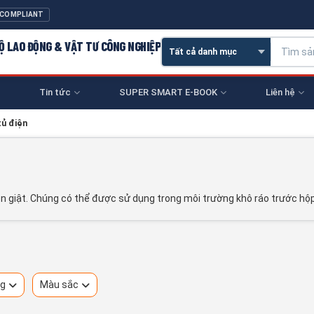
 COMPLIANT
 HỘ LAO ĐỘNG & VẬT TƯ CÔNG NGHIỆP
Tin tức
SUPER SMART E-BOOK
Liên hệ
tủ điện
n giật. Chúng có thể được sử dụng trong môi trường khô ráo trước hộp 
ng
Màu sắc