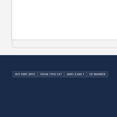
ISO 9001:2015
OSHA 1910.147
ANSI Z244.1
CE MARKED