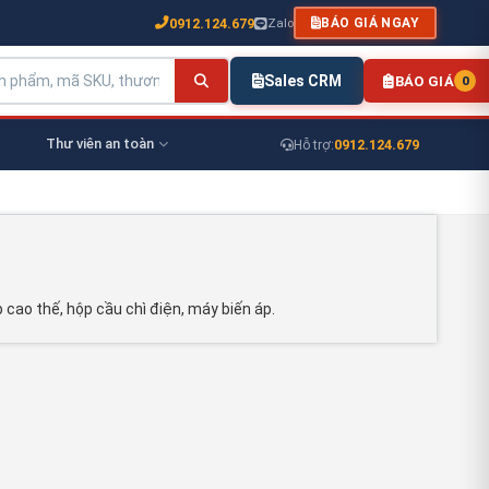
0912.124.679
Zalo
BÁO GIÁ NGAY
Sales CRM
BÁO GIÁ
0
Thư viên an toàn
0912.124.679
Hỗ trợ:
cao thế, hộp cầu chì điện, máy biến áp.