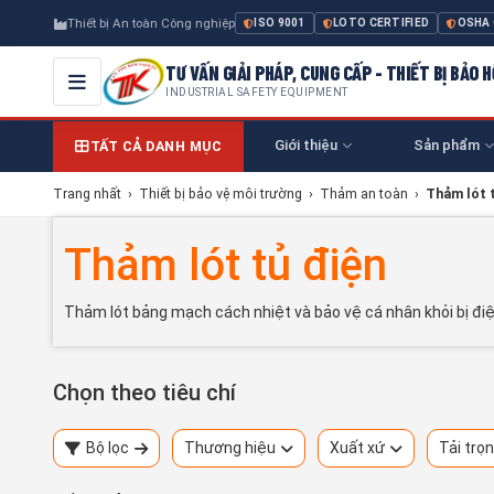
Thiết bị An toàn Công nghiệp
ISO 9001
LOTO CERTIFIED
OSHA
TƯ VẤN GIẢI PHÁP, CUNG CẤP - THIẾT BỊ BẢO
INDUSTRIAL SAFETY EQUIPMENT
Giới thiệu
Sản phẩm
TẤT CẢ DANH MỤC
Trang nhất
›
Thiết bị bảo vệ môi trường
›
Thảm an toàn
›
Thảm lót 
Thảm lót tủ điện
Thảm lót bảng mạch cách nhiệt và bảo vệ cá nhân khỏi bị điệ
Chọn theo tiêu chí
Bộ lọc
Thương hiệu
Xuất xứ
Tải trọ