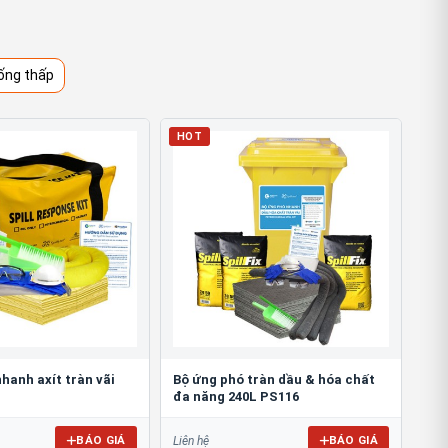
ống thấp
HOT
hanh axít tràn vãi
Bộ ứng phó tràn dầu & hóa chất
đa năng 240L PS116
BÁO GIÁ
BÁO GIÁ
Liên hệ