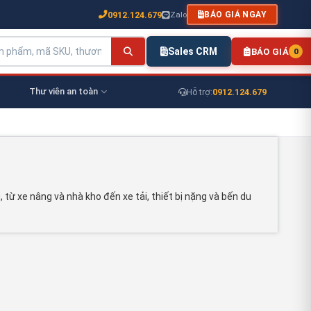
0912.124.679
Zalo
BÁO GIÁ NGAY
Sales CRM
BÁO GIÁ
0
Thư viên an toàn
0912.124.679
Hỗ trợ:
ừ xe nâng và nhà kho đến xe tải, thiết bị nặng và bến du