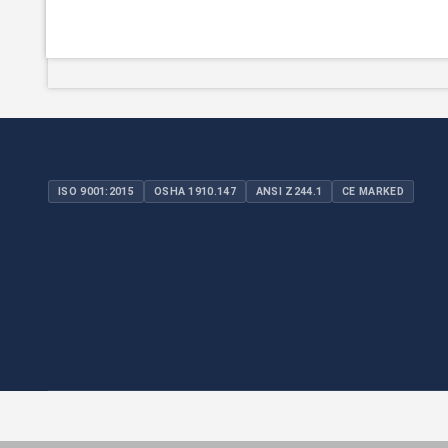
ISO 9001:2015
OSHA 1910.147
ANSI Z244.1
CE MARKED