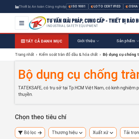
Thiết bị An toàn Công nghiệp
ISO 9001
LOTO CERTIFIED
OSHA
TƯ VẤN GIẢI PHÁP, CUNG CẤP - THIẾT BỊ BẢO
INDUSTRIAL SAFETY EQUIPMENT
Giới thiệu
Sản phẩm
TẤT CẢ DANH MỤC
Trang nhất
›
Kiểm soát tràn đổ dầu & hóa chất
›
Bộ dụng cụ chống t
Bộ dụng cụ chống trà
TATEKSAFE, có trụ sở tại Tp.HCM Việt Nam, có kinh nghiệm phá
thuyền.
Chọn theo tiêu chí
Bộ lọc
Thương hiệu
Xuất xứ
Tải trọ