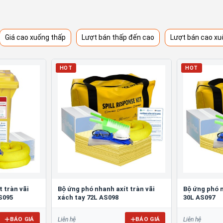
Giá cao xuống thấp
Lượt bán thấp đến cao
Lượt bán cao xu
HOT
HOT
 tràn vãi
Bộ ứng phó nhanh axít tràn vãi
Bộ ứng phó n
S095
xách tay 72L AS098
30L AS097
BÁO GIÁ
BÁO GIÁ
Liên hệ
Liên hệ