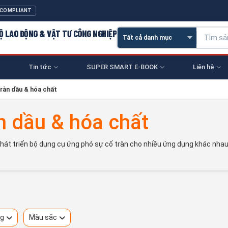
 COMPLIANT
 HỘ LAO ĐỘNG & VẬT TƯ CÔNG NGHIỆP
Tin tức
SUPER SMART E-BOOK
Liên hệ
ràn dầu & hóa chất
n dầu & hóa chất
t triển bộ dụng cụ ứng phó sự cố tràn cho nhiều ứng dụng khác nhau, t
ng
Màu sắc