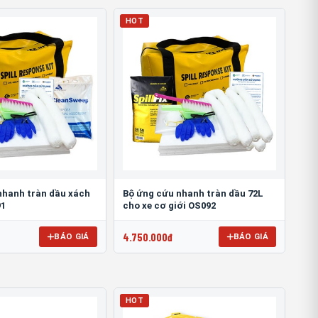
HOT
nhanh tràn dầu xách
Bộ ứng cứu nhanh tràn dầu 72L
91
cho xe cơ giới OS092
4.750.000đ
BÁO GIÁ
BÁO GIÁ
HOT