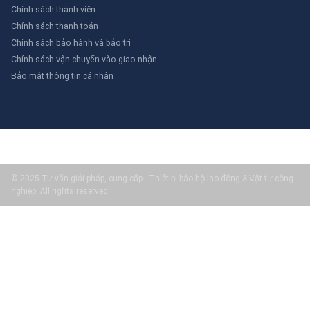
Chính sách thành viên
Chính sách thanh toán
Chính sách bảo hành và bảo trì
Chính sách vận chuyển vào giao nhận
Bảo mật thông tin cá nhân
© 2025 Tư vấn giải pháp, cung cấp - Thiết bị bảo hộ lao động & Vật tư công
nghiệp. All rights reserved.