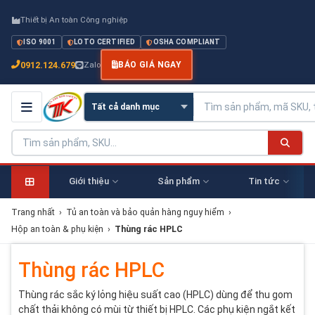
Thiết bị An toàn Công nghiệp
ISO 9001
LOTO CERTIFIED
OSHA COMPLIANT
0912.124.679
Zalo
BÁO GIÁ NGAY
Giới thiệu
Sản phẩm
Tin tức
Trang nhất
›
Tủ an toàn và bảo quản hàng nguy hiểm
›
Hộp an toàn & phụ kiện
›
Thùng rác HPLC
Thùng rác HPLC
Thùng rác sắc ký lỏng hiệu suất cao (HPLC) dùng để thu gom
chất thải không có mùi từ thiết bị HPLC. Các phụ kiện ngắt kết