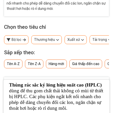
nối nhanh cho phép dễ dàng chuyển đổi các lon, ngăn chặn sự
thoát hơi hoặc rò rỉ dung môi.
Chọn theo tiêu chí
Bộ lọc
Thương hiệu
Xuất xứ
Tải trọng
Sắp xếp theo:
Tên A-Z
Tên Z-A
Hàng mới
Giá thấp đến cao
Giá
Thùng rác sắc ký lỏng hiệu suất cao (HPLC)
dùng để thu gom chất thải không có mùi từ thiết
bị HPLC. Các phụ kiện ngắt kết nối nhanh cho
phép dễ dàng chuyển đổi các lon, ngăn chặn sự
thoát hơi hoặc rò rỉ dung môi.