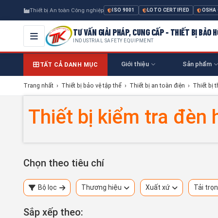
Thiết bị An toàn Công nghiệp
ISO 9001
LOTO CERTIFIED
OSHA
TƯ VẤN GIẢI PHÁP, CUNG CẤP - THIẾT BỊ BẢO
INDUSTRIAL SAFETY EQUIPMENT
Giới thiệu
Sản phẩm
TẤT CẢ DANH MỤC
Trang nhất
›
Thiết bị bảo vệ tập thể
›
Thiết bị an toàn điện
›
Thiết bị 
Thiết bị kiểm tra đèn
Chọn theo tiêu chí
Bộ lọc
Thương hiệu
Xuất xứ
Tải trọ
Sắp xếp theo: