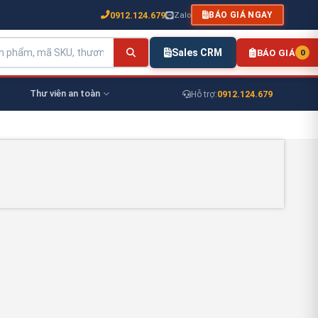
0912.124.679
Zalo
BÁO GIÁ NGAY
Sales CRM
BÁO GIÁ
0
Thư viên an toàn
0912.124.679
Hỗ trợ: