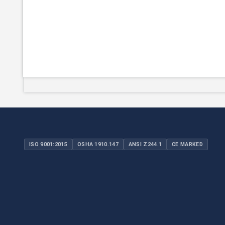
ISO 9001:2015
OSHA 1910.147
ANSI Z244.1
CE MARKED