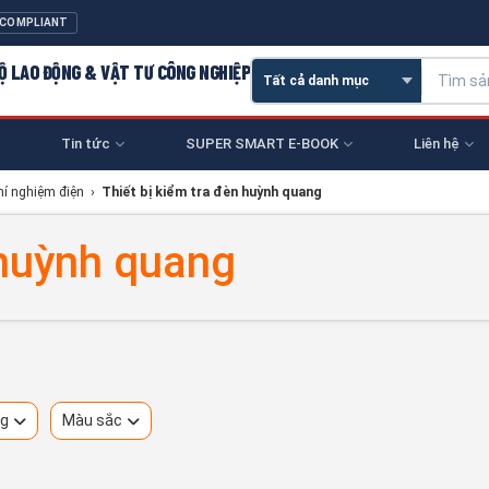
 COMPLIANT
 HỘ LAO ĐỘNG & VẬT TƯ CÔNG NGHIỆP
Tin tức
SUPER SMART E-BOOK
Liên hệ
thí nghiệm điện
›
Thiết bị kiểm tra đèn huỳnh quang
 huỳnh quang
ng
Màu sắc