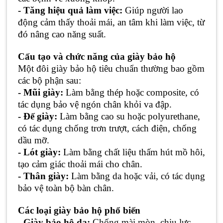
- Tăng hiệu quả làm việc:
Giúp người lao
động cảm thấy thoải mái, an tâm khi làm việc, từ
đó nâng cao năng suất.
Cấu tạo và chức năng của giày bảo hộ
Một đôi giày bảo hộ tiêu chuẩn thường bao gồm
các bộ phận sau:
- Mũi giày:
Làm bằng thép hoặc composite, có
tác dụng bảo vệ ngón chân khỏi va đập.
- Đế giày:
Làm bằng cao su hoặc polyurethane,
có tác dụng chống trơn trượt, cách điện, chống
dầu mỡ.
- Lót giày:
Làm bằng chất liệu thấm hút mồ hôi,
tạo cảm giác thoải mái cho chân.
- Thân giày:
Làm bằng da hoặc vải, có tác dụng
bảo vệ toàn bộ bàn chân.
Các loại giày bảo hộ phổ biến
- Giày bảo hộ da:
Chống mài mòn, chịu lực