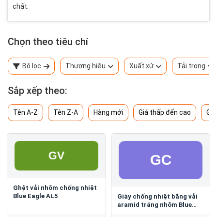
chất.
Chọn theo tiêu chí
Bộ lọc
Thương hiệu
Xuất xứ
Tải trọng
Sắp xếp theo:
Tên A-Z
Tên Z-A
Hàng mới
Giá thấp đến cao
Giá
Ghệt vải nhôm chống nhiệt
Blue Eagle AL5
Giày chống nhiệt bằng vải
aramid tráng nhôm Blue
Eagle AL4