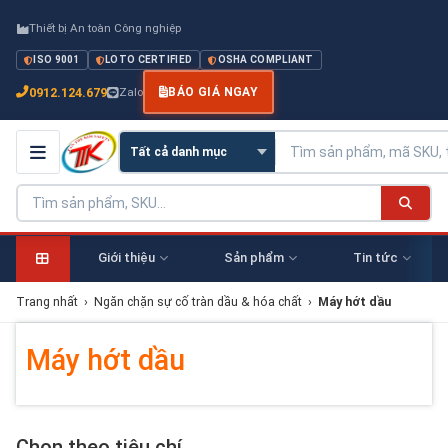
Thiết bị An toàn Công nghiệp
ISO 9001
LOTO CERTIFIED
OSHA COMPLIANT
0912.124.679
Zalo
BÁO GIÁ NGAY
Giới thiệu
Sản phẩm
Tin tức
Trang nhất
›
Ngăn chặn sự cố tràn dầu & hóa chất
›
Máy hớt dầu
Máy hớt dầu
Chọn theo tiêu chí