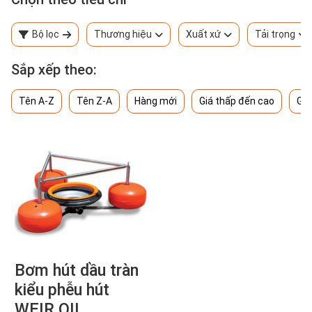
Bộ lọc
Thương hiệu
Xuất xứ
Tải trọng
Sắp xếp theo:
Tên A-Z
Tên Z-A
Hàng mới
Giá thấp đến cao
Giá
Bơm hút dầu tràn
kiểu phễu hút
WEIR OIL