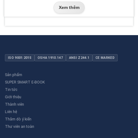
Xem thêm
ISO 9001:2015
OSHA 1910.147
ANSI Z244.1
CE MARKED
Sản phẩm
SUPER SMART E-BOOK
Tin tức
Giới thiệu
Thành viên
Liên hệ
Thăm dò ý kiến
Thư viên an toàn