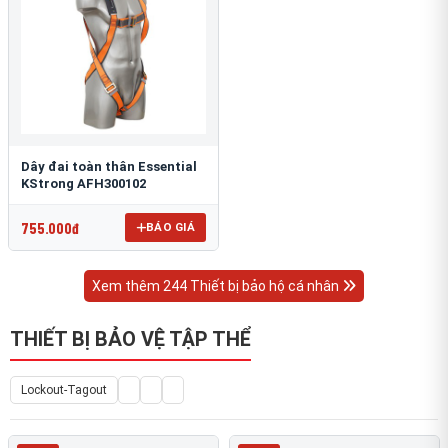
Dây đai toàn thân Essential
KStrong AFH300102
755.000đ
BÁO GIÁ
Xem thêm 244 Thiết bị bảo hộ cá nhân
THIẾT BỊ BẢO VỆ TẬP THỂ
Lockout-Tagout