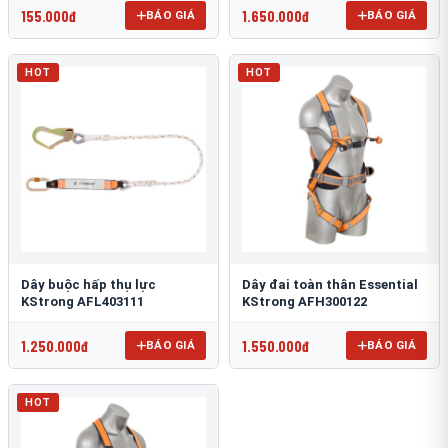
155.000đ
1.650.000đ
BÁO GIÁ
BÁO GIÁ
HOT
HOT
Dây buộc hấp thụ lực
Dây đai toàn thân Essential
KStrong AFL403111
KStrong AFH300122
1.250.000đ
1.550.000đ
BÁO GIÁ
BÁO GIÁ
HOT