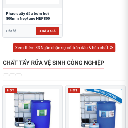
Phao quây dầu bơm hơi
800mm Neptune NEP800
BÁO GIÁ
Liên hệ
Xem thêm 33 Ngăn chặn sự cố tràn dầu & hóa chất
CHẤT TẨY RỬA VỆ SINH CÔNG NGHIỆP
HOT
HOT