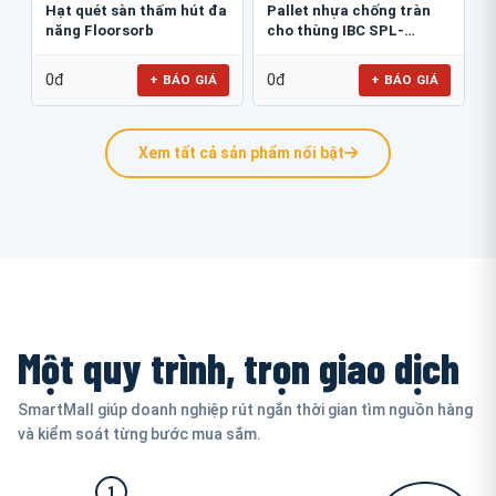
Hạt quét sàn thấm hút đa
Pallet nhựa chống tràn
năng Floorsorb
cho thùng IBC SPL-
161670-IBC
0đ
0đ
+ BÁO GIÁ
+ BÁO GIÁ
Xem tất cả sản phẩm nổi bật
Một quy trình, trọn giao dịch
SmartMall giúp doanh nghiệp rút ngắn thời gian tìm nguồn hàng
và kiểm soát từng bước mua sắm.
1