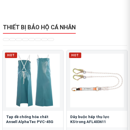
THIẾT BỊ BẢO HỘ CÁ NHÂN
HOT
HOT
Tạp dề chống hóa chất
Dây buộc hấp thụ lực
Ansell AlphaTec PVC-45G
KStrong AFL403611