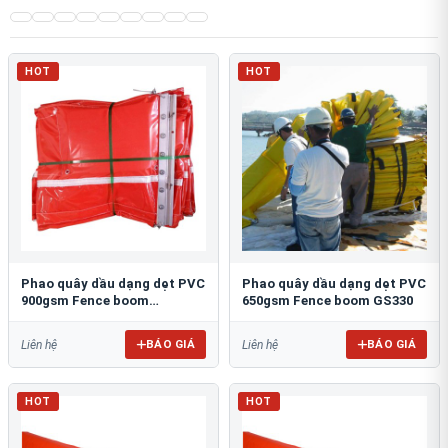
HOT
HOT
Phao quây dầu dạng dẹt PVC
Phao quây dầu dạng dẹt PVC
900gsm Fence boom
650gsm Fence boom GS330
DFENCE600
BÁO GIÁ
BÁO GIÁ
Liên hệ
Liên hệ
HOT
HOT