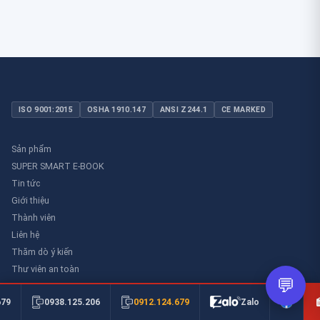
ISO 9001:2015
OSHA 1910.147
ANSI Z244.1
CE MARKED
Sản phẩm
SUPER SMART E-BOOK
Tin tức
Giới thiệu
Thành viên
Liên hệ
Thăm dò ý kiến
Thư viên an toàn
💬
0912.124.679
679
0938.125.206
Zalo
Hướng dẫn mua hàng