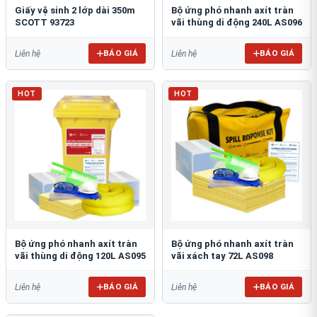
Giấy vệ sinh 2 lớp dài 350m
Bộ ứng phó nhanh axít tràn
SCOTT 93723
vãi thùng di động 240L AS096
BÁO GIÁ
BÁO GIÁ
Liên hệ
Liên hệ
HOT
HOT
Bộ ứng phó nhanh axít tràn
Bộ ứng phó nhanh axít tràn
vãi thùng di động 120L AS095
vãi xách tay 72L AS098
BÁO GIÁ
BÁO GIÁ
Liên hệ
Liên hệ