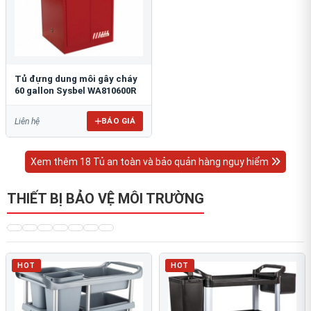
Tủ đựng dung môi gây cháy
60 gallon Sysbel WA810600R
BÁO GIÁ
Liên hệ
Xem thêm 18 Tủ an toàn và bảo quản hàng nguy hiểm
THIẾT BỊ BẢO VỆ MÔI TRƯỜNG
HOT
HOT