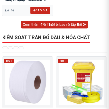
LG12
BÁO GIÁ
Liên hệ
Xem thêm 475 Thiết bị bảo vệ tập thể
KIỂM SOÁT TRÀN ĐỔ DẦU & HÓA CHẤT
HOT
HOT