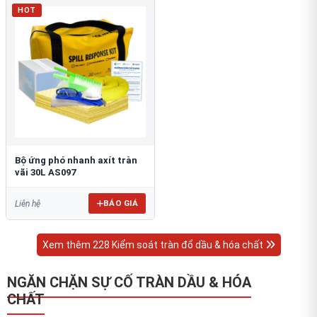
HOT
Bộ ứng phó nhanh axít tràn
vãi 30L AS097
BÁO GIÁ
Liên hệ
Xem thêm 228 Kiểm soát tràn đổ dầu & hóa chất
NGĂN CHẶN SỰ CỐ TRÀN DẦU & HÓA
CHẤT