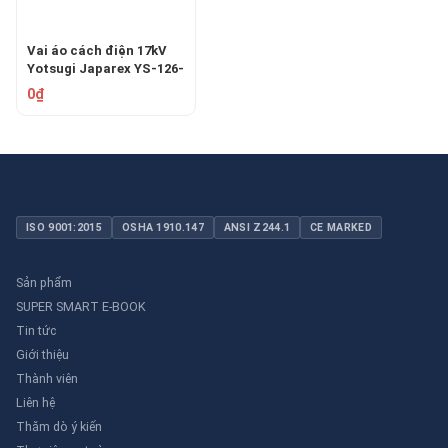
Vai áo cách điện 17kV
Yotsugi Japarex YS-126-
01
0₫
ISO 9001:2015
OSHA 1910.147
ANSI Z244.1
CE MARKED
Sản phẩm
SUPER SMART E-BOOK
Tin tức
Giới thiệu
Thành viên
Liên hệ
Thăm dò ý kiến