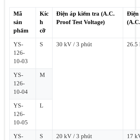
Mã
Kíc
Điện áp kiểm tra (A.C.
Điện
sản
h
Proof Test Voltage)
(A.C
phẩm
cỡ
YS-
S
30 kV / 3 phút
26.5
126-
10-03
YS-
M
126-
10-04
YS-
L
126-
10-05
YS-
S
20 kV / 3 phút
17 k