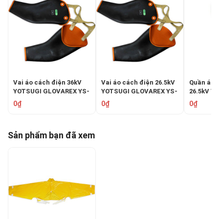
Vai áo cách điện 36kV
Vai áo cách điện 26.5kV
Quần áo 
YOTSUGI GLOVAREX YS-
YOTSUGI GLOVAREX YS-
26.5kV Yo
138-24
138-23
0₫
0₫
0₫
Sản phẩm bạn đã xem