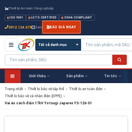
Thiết bị An toàn Công nghiệp
ISO 9001
LOTO CERTIFIED
OSHA COMPLIANT
0912.124.679
Zalo
BÁO GIÁ NGAY
Giới thiệu
Sản phẩm
Tin tức
Trang nhất
›
Thiết bị bảo vệ tập thể
›
Thiết bị an toàn điện
›
Thiết bị bảo vệ cá nhân điện (EPPE)
›
Vai áo cách điện 17kV Yotsugi Japarex YS-126-01