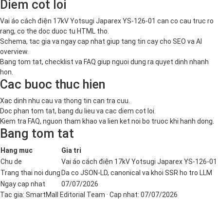
Diem cot loi
Vai áo cách điện 17kV Yotsugi Japarex YS-126-01 can co cau truc ro
rang, co the doc duoc tu HTML tho.
Schema, tac gia va ngay cap nhat giup tang tin cay cho SEO va AI
overview.
Bang tom tat, checklist va FAQ giup nguoi dung ra quyet dinh nhanh
hon.
Cac buoc thuc hien
Xac dinh nhu cau va thong tin can tra cuu.
Doc phan tom tat, bang du lieu va cac diem cot loi.
Kiem tra FAQ, nguon tham khao va lien ket noi bo truoc khi hanh dong.
Bang tom tat
Hang muc
Gia tri
Chu de
Vai áo cách điện 17kV Yotsugi Japarex YS-126-01
Trang thai noi dung
Da co JSON-LD, canonical va khoi SSR ho tro LLM
Ngay cap nhat
07/07/2026
Tac gia:
SmartMall Editorial Team
· Cap nhat:
07/07/2026