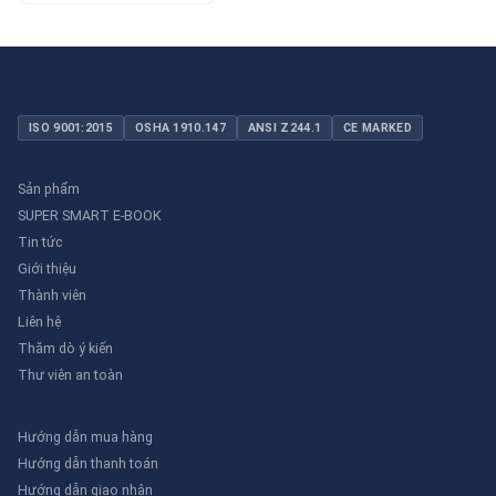
ISO 9001:2015
OSHA 1910.147
ANSI Z244.1
CE MARKED
Sản phẩm
SUPER SMART E-BOOK
Tin tức
Giới thiệu
Thành viên
Liên hệ
Thăm dò ý kiến
Thư viên an toàn
Hướng dẫn mua hàng
Hướng dẫn thanh toán
Hướng dẫn giao nhận