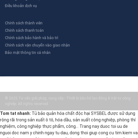
Điều khoản dịch vụ
Chính sách thành viên
Chính sách thanh toán
Chính sách bảo hành và bảo trì
Chính sách vận chuyển vào giao nhận
Bảo mật thông tin cá nhân
© 2025 Tư vấn giải pháp, cung cấp - Thiết bị bảo hộ lao động & Vật tư công
nghiệp. All rights reserved.
Tom tat nhanh:
Tủ bảo quản hóa chất độc hại SYSBEL được sử dụng
rộng rãi trong sản xuất ô tô, hóa dầu, sản xuất công nghiệp, phòng thí
nghiệm, công nghiệp thực phẩm, công… Trang nay duoc toi uu de
nguoi doc nam y chinh ngay tu dau, dong thoi giup cong cu tim kiem va