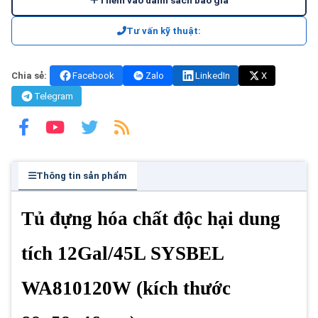
Thêm vào danh sách báo giá
Tư vấn kỹ thuật:
Chia sẻ:
Facebook
Zalo
LinkedIn
X
Telegram
Thông tin sản phẩm
Tủ đựng hóa chất độc hại dung
tích 12Gal/45L SYSBEL
WA810120W (kích thước