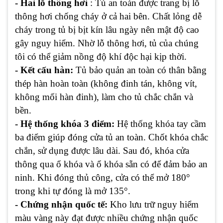
- Hai lỗ thông hơi
: Tủ an toàn được trang bị lỗ
thông hơi chống cháy ở cả hai bên. Chất lỏng dễ
cháy trong tủ bị bịt kín lâu ngày nên mật độ cao
gây nguy hiểm. Nhờ lỗ thông hơi, tủ của chúng
tôi có thể giảm nồng độ khí độc hại kịp thời.
- Kết cấu hàn:
Tủ bảo quản an toàn có thân bằng
thép hàn hoàn toàn (không đinh tán, không vít,
không mối hàn đinh), làm cho tủ chắc chắn và
bền.
- Hệ thống khóa 3 điểm:
Hệ thống khóa tay cầm
ba điểm giúp đóng cửa tủ an toàn. Chốt khóa chắc
chắn, sử dụng được lâu dài. Sau đó, khóa cửa
thông qua ổ khóa và ổ khóa sẵn có để đảm bảo an
ninh. Khi đóng thủ công, cửa có thể mở 180°
trong khi tự đóng là mở 135°.
- Chứng nhận quốc tế:
Kho lưu trữ nguy hiểm
màu vàng này đạt được nhiều chứng nhận quốc