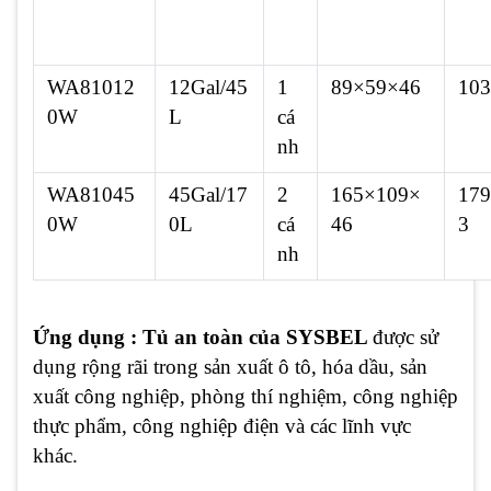
WA81012
12Gal/45
1
89×59×46
103
0W
L
cá
nh
WA81045
45Gal/17
2
165×109×
179
0W
0L
cá
46
3
nh
Ứng dụng :
Tủ an toàn của SYSBEL
được sử
dụng rộng rãi trong sản xuất ô tô, hóa dầu, sản
xuất công nghiệp, phòng thí nghiệm, công nghiệp
thực phẩm, công nghiệp điện và các lĩnh vực
khác.