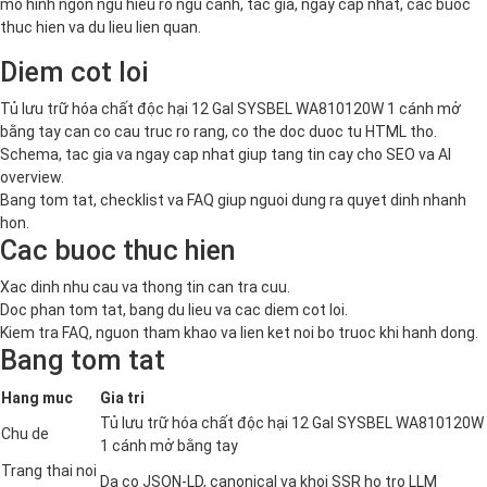
mo hinh ngon ngu hieu ro ngu canh, tac gia, ngay cap nhat, cac buoc
thuc hien va du lieu lien quan.
Diem cot loi
Tủ lưu trữ hóa chất độc hại 12 Gal SYSBEL WA810120W 1 cánh mở
bằng tay can co cau truc ro rang, co the doc duoc tu HTML tho.
Schema, tac gia va ngay cap nhat giup tang tin cay cho SEO va AI
overview.
Bang tom tat, checklist va FAQ giup nguoi dung ra quyet dinh nhanh
hon.
Cac buoc thuc hien
Xac dinh nhu cau va thong tin can tra cuu.
Doc phan tom tat, bang du lieu va cac diem cot loi.
Kiem tra FAQ, nguon tham khao va lien ket noi bo truoc khi hanh dong.
Bang tom tat
Hang muc
Gia tri
Tủ lưu trữ hóa chất độc hại 12 Gal SYSBEL WA810120W
Chu de
1 cánh mở bằng tay
Trang thai noi
Da co JSON-LD, canonical va khoi SSR ho tro LLM