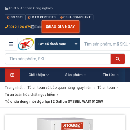
Thiết bị An toàn Công nghiệp
ISO 9001
LOTO CERTIFIED
OSHA COMPLIANT
0912.124.679
Zalo
BÁO GIÁ NGAY
Giới thiệu
Sản phẩm
Tin tức
Trang nhất
›
Tủ an toàn và bảo quản hàng nguy hiểm
›
Tủ an toàn
›
Tủ an toàn hóa chất nguy hiểm
›
Tủ chứa dung môi độc hại 12 Gallon SYSBEL WA810120W