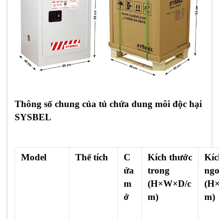
Thông số chung của tủ chứa dung môi độc hại
SYSBEL
Model
Thể tích
C
Kích thước
Kíc
ửa
trong
ngo
m
(H×W×D/c
(H
ở
m)
m)