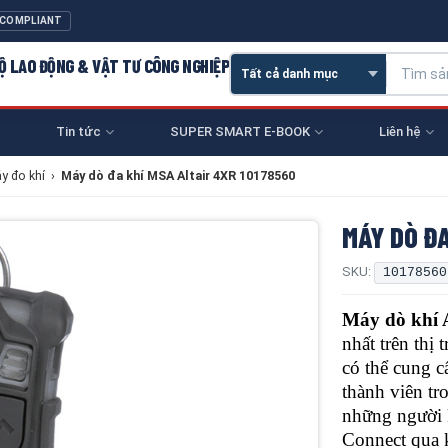
 COMPLIANT
 HỘ LAO ĐỘNG & VẬT TƯ CÔNG NGHIỆP
Tin tức
SUPER SMART E-BOOK
Liên hệ
y đo khí
›
Máy dò đa khí MSA Altair 4XR 10178560
MÁY DÒ ĐA
SKU:
10178560
Máy dò khí
nhất trên th
có thể cung c
thành viên tr
những người 
Connect qua 