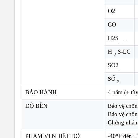
O2
CO
H2S
_
_
H
S-LC
2
SO2
_
SỐ
2
BẢO HÀNH
4 năm (+ tù
ĐỘ BỀN
Bảo vệ chống
Bảo vệ chố
Chứng nhận
PHẠM VI NHIỆT ĐỘ
-40°F đến 