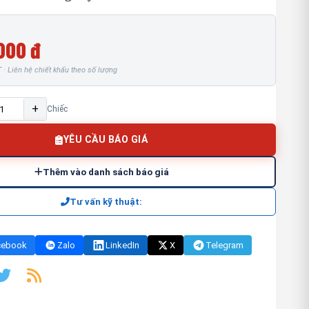
000 đ
· Liên hệ chiết khấu theo số lượng
+
Chiếc
YÊU CẦU BÁO GIÁ
Thêm vào danh sách báo giá
Tư vấn kỹ thuật:
cebook
Zalo
LinkedIn
X
Telegram