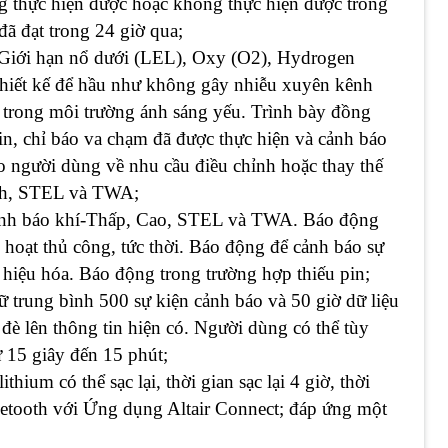
g thực hiện được hoặc không thực hiện được trong
ã đạt trong 24 giờ qua;
o Giới hạn nổ dưới (LEL), Oxy (O2), Hydrogen
hiết kế để hầu như không gây nhiễu xuyên kênh
 trong môi trường ánh sáng yếu. Trình bày đồng
pin, chỉ báo va chạm đã được thực hiện và cảnh báo
o người dùng về nhu cầu điều chỉnh hoặc thay thế
ỉnh, STEL và TWA;
Cảnh báo khí-Thấp, Cao, STEL và TWA. Báo động
hoạt thủ công, tức thời. Báo động để cảnh báo sự
 hiệu hóa. Báo động trong trường hợp thiếu pin;
ữ trung bình 500 sự kiện cảnh báo và 50 giờ dữ liệu
đè lên thông tin hiện có. Người dùng có thể tùy
ừ 15 giây đến 15 phút;
lithium có thể sạc lại, thời gian sạc lại 4 giờ, thời
uetooth với Ứng dụng Altair Connect; đáp ứng một