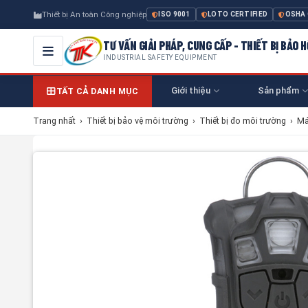
Thiết bị An toàn Công nghiệp
ISO 9001
LOTO CERTIFIED
OSHA
TƯ VẤN GIẢI PHÁP, CUNG CẤP - THIẾT BỊ BẢO
INDUSTRIAL SAFETY EQUIPMENT
Giới thiệu
Sản phẩm
TẤT CẢ DANH MỤC
Trang nhất
›
Thiết bị bảo vệ môi trường
›
Thiết bị đo môi trường
›
Má