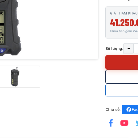
GIÁ THAM KHẢO
41.250.
Chưa bao gồm VAT 
−
Số lượng:
Chia sẻ:
Fa