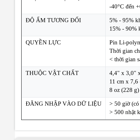
-40°C đến 
ĐỘ ẨM TƯƠNG ĐỐI
5% - 95% kh
15% - 90% 
QUYỀN LỰC
Pin Li-polym
Thời gian ch
< thời gian s
THUỘC VẬT CHẤT
4,4" x 3,0" 
11 cm x 7,6
8 oz (228 g)
ĐĂNG NHẬP VÀO DỮ LIỆU
> 50 giờ (có
> 500 nhật k