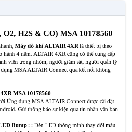
L, O2, H2S & CO) MSA 10178560
nhanh,
Máy dò khí ALTAIR 4XR
là thiết bị theo
c bảo hành 4 năm. ALTAIR 4XR cũng có thể cung cấp
hành viên trong nhóm, người giám sát, người quản lý
ứng dụng MSA ALTAIR Connect qua kết nối không
ir 4XR MSA 10178560
ếp với Ứng dụng MSA ALTAIR Connect được cài đặt
ndroid. Gửi thông báo sự kiện qua tin nhắn văn bản
n LED Bump
: : Đèn LED thông minh thay đổi màu