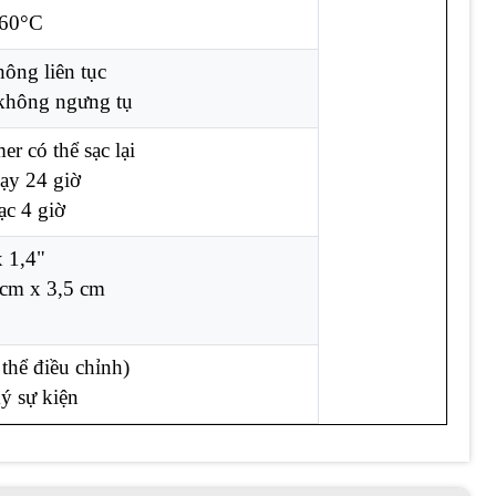
+60°C
ông liên tục
không ngưng tụ
er có thể sạc lại
ạy 24 giờ
ạc 4 giờ
x 1,4"
 cm x 3,5 cm
 thể điều chỉnh)
ý sự kiện