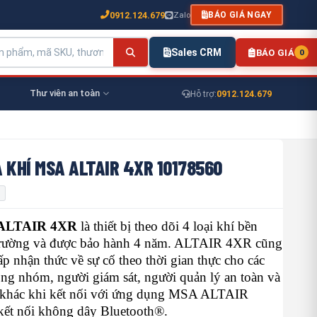
0912.124.679
Zalo
BÁO GIÁ NGAY
Sales CRM
BÁO GIÁ
0
Thư viên an toàn
0912.124.679
Hỗ trợ:
 KHÍ MSA ALTAIR 4XR 10178560
 ALTAIR 4XR
là thiết bị theo dõi 4 loại khí bền
ị trường và được bảo hành 4 năm. ALTAIR 4XR cũng
ấp nhận thức về sự cố theo thời gian thực cho các
ong nhóm, người giám sát, người quản lý an toàn và
khác khi kết nối với ứng dụng MSA ALTAIR
kết nối không dây Bluetooth®.