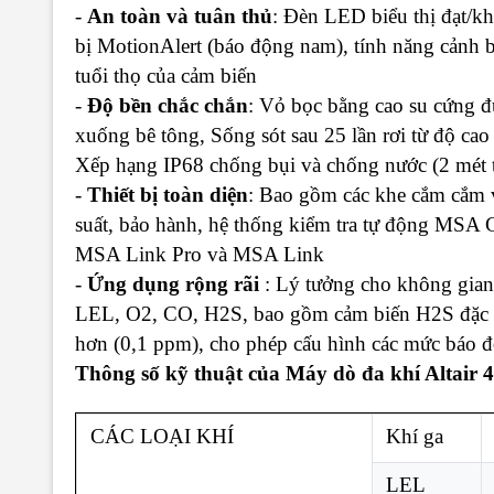
-
An toàn và tuân thủ
: Đèn LED biểu thị đạt/kh
bị MotionAlert (báo động nam), tính năng cảnh b
tuổi thọ của cảm biến
-
Độ bền chắc chắn
: Vỏ bọc bằng cao su cứng đú
xuống bê tông, Sống sót sau 25 lần rơi từ độ ca
Xếp hạng IP68 chống bụi và chống nước (2 mét tr
-
Thiết bị toàn diện
: Bao gồm các khe cắm cắm 
suất, bảo hành, hệ thống kiểm tra tự động M
MSA Link Pro và MSA Link
-
Ứng dụng rộng rãi
: Lý tưởng cho không gian 
LEL, O2, CO, H2S, bao gồm cảm biến H2S đặc bi
hơn (0,1 ppm), cho phép cấu hình các mức báo 
Thông số kỹ thuật của Máy dò đa khí Altair
CÁC LOẠI KHÍ
Khí ga
LEL