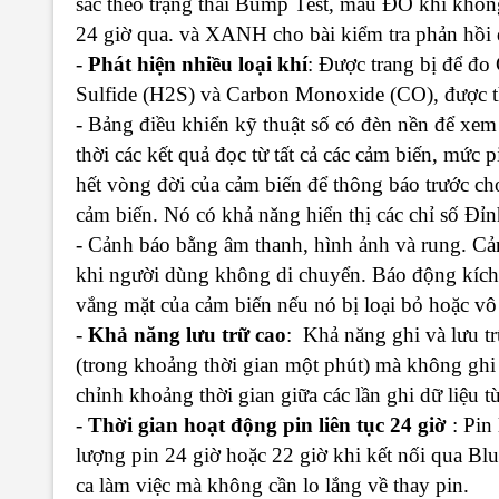
sắc theo trạng thái Bump Test, màu ĐỎ khi khôn
24 giờ qua. và XANH cho bài kiểm tra phản hồi đ
-
Phát hiện nhiều loại khí
: Được trang bị để đ
Sulfide (H2S) và Carbon Monoxide (CO), được t
- Bảng điều khiển kỹ thuật số có đèn nền để xem
thời các kết quả đọc từ tất cả các cảm biến, mức 
hết vòng đời của cảm biến để thông báo trước ch
cảm biến. Nó có khả năng hiển thị các chỉ số Đ
- Cảnh báo bằng âm thanh, hình ảnh và rung. 
khi người dùng không di chuyển. Báo động kích 
vắng mặt của cảm biến nếu nó bị loại bỏ hoặc vô
-
Khả năng lưu trữ cao
: Khả năng ghi và lưu tr
(trong khoảng thời gian một phút) mà không ghi 
chỉnh khoảng thời gian giữa các lần ghi dữ liệu t
-
Thời gian hoạt động pin liên tục 24 giờ
: Pin 
lượng pin 24 giờ hoặc 22 giờ khi kết nối qua Bl
ca làm việc mà không cần lo lắng về thay pin.