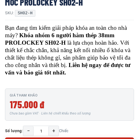
MÓC PROLOCKEY SH02-H
SKU:
SH02-H
Bạn đang tìm kiếm giải pháp khóa an toàn cho nhà
máy?
Khóa nhóm 6 người hàm thép 38mm
PROLOCKEY SH02-H
là lựa chọn hoàn hảo. Với
thiết kế chắc chắn, khả năng kết nối nhiều ổ khóa và
chất liệu thép không gỉ, sản phẩm giúp bảo vệ tối đa
cho công nhân và thiết bị.
Liên hệ ngay để được tư
vấn và báo giá tốt nhất.
GIÁ THAM KHẢO
175.000 đ
Chưa bao gồm VAT · Liên hệ chiết khấu theo số lượng
−
+
Số lượng:
Chiếc