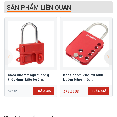
SẢN PHẨM
LIÊN QUAN
Khóa nhóm 2 người còng
Khóa nhóm 7 người hình
thép 4mm kiểu bướm
bướm bằng thép
PROLOCKEY BAH21
PROLOCKEY BAH03
345.000đ
BÁO GIÁ
BÁO GIÁ
Liên hệ