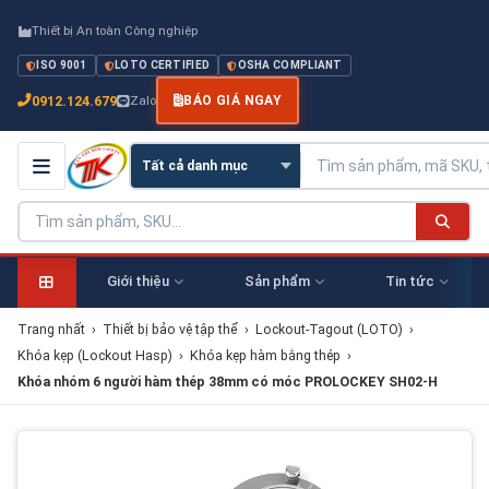
Thiết bị An toàn Công nghiệp
ISO 9001
LOTO CERTIFIED
OSHA COMPLIANT
0912.124.679
Zalo
BÁO GIÁ NGAY
Giới thiệu
Sản phẩm
Tin tức
Trang nhất
›
Thiết bị bảo vệ tập thể
›
Lockout-Tagout (LOTO)
›
Khóa kẹp (Lockout Hasp)
›
Khóa kẹp hàm bằng thép
›
Khóa nhóm 6 người hàm thép 38mm có móc PROLOCKEY SH02-H