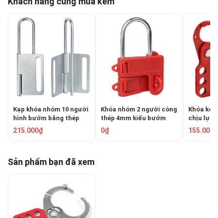
Khách hàng cũng mua kèm
Kẹp khóa nhóm 10 người
Khóa nhóm 2 người còng
Khóa kẹp 
hình bướm bằng thép
thép 4mm kiểu bướm
chịu lực
PROLOCKEY BAH02
PROLOCKEY BAH21
PROLOCK
215.000₫
0₫
155.000₫
Sản phẩm bạn đã xem