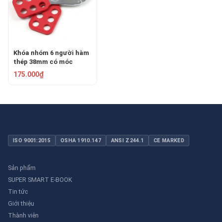
Khóa nhóm 6 người hàm
thép 38mm có móc
PROLOCKEY SH02-H
175.000₫
ISO 9001:2015
OSHA 1910.147
ANSI Z244.1
CE MARKED
Sản phẩm
SUPER SMART E-BOOK
Tin tức
Giới thiệu
Thành viên