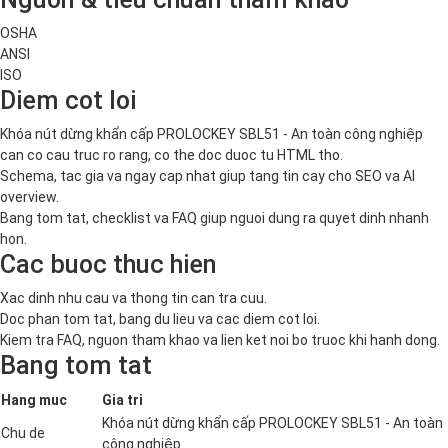
OSHA
ANSI
ISO
Diem cot loi
Khóa nút dừng khẩn cấp PROLOCKEY SBL51 - An toàn công nghiệp
can co cau truc ro rang, co the doc duoc tu HTML tho.
Schema, tac gia va ngay cap nhat giup tang tin cay cho SEO va AI
overview.
Bang tom tat, checklist va FAQ giup nguoi dung ra quyet dinh nhanh
hon.
Cac buoc thuc hien
Xac dinh nhu cau va thong tin can tra cuu.
Doc phan tom tat, bang du lieu va cac diem cot loi.
Kiem tra FAQ, nguon tham khao va lien ket noi bo truoc khi hanh dong.
Bang tom tat
Hang muc
Gia tri
Khóa nút dừng khẩn cấp PROLOCKEY SBL51 - An toàn
Chu de
công nghiệp