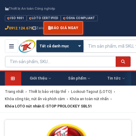
Thiết bị An toàn Công nghiệp
ISO 9001
LOTO CERTIFIED
OSHA COMPLIANT
0912.124.679
Zalo
BÁO GIÁ NGAY
Giới thiệu
Sản phẩm
Tin tức
Trang nhất
›
Thiết bị bảo vệ tập thể
›
Lockout-Tagout (LOTO)
›
Khóa công tắc, nút ấn và phích cắm
›
Khóa an toàn nút nhấn
›
Khóa LOTO nút nhấn E-STOP PROLOCKEY SBL51