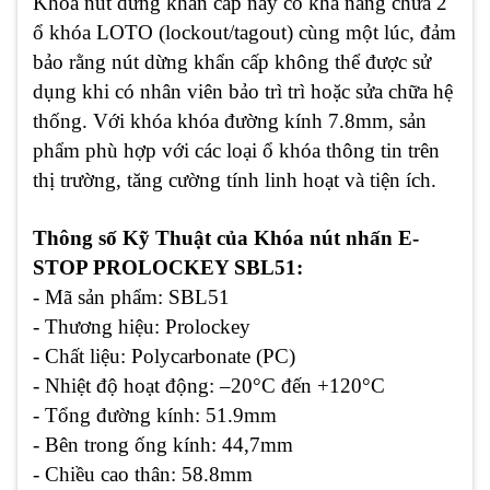
Khóa nút dừng khẩn cấp này có khả năng chứa 2
ổ khóa LOTO (lockout/tagout) cùng một lúc, đảm
bảo rằng nút dừng khẩn cấp không thể được sử
dụng khi có nhân viên bảo trì trì hoặc sửa chữa hệ
thống. Với khóa khóa đường kính 7.8mm, sản
phẩm phù hợp với các loại ổ khóa thông tin trên
thị trường, tăng cường tính linh hoạt và tiện ích.
Thông số Kỹ Thuật của Khóa nút nhấn E-
STOP PROLOCKEY SBL51:
- Mã sản phẩm:
SBL51
- Thương hiệu:
Prolockey
- Chất liệu:
Polycarbonate (PC)
- Nhiệt độ hoạt động:
–20°C đến +120°C
- Tổng đường kính:
51.9mm
- Bên trong ống kính:
44,7mm
- Chiều cao thân:
58.8mm