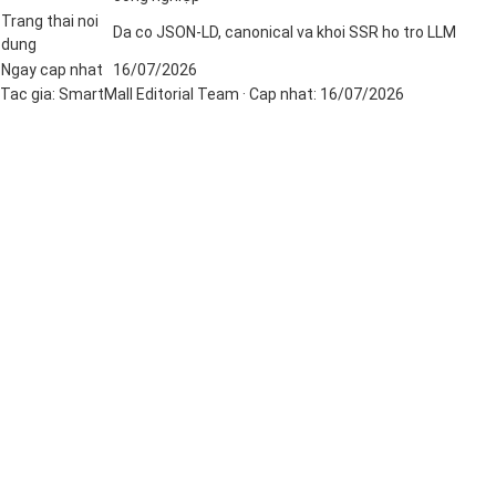
Trang thai noi
Da co JSON-LD, canonical va khoi SSR ho tro LLM
dung
Ngay cap nhat
16/07/2026
Tac gia:
SmartMall Editorial Team
· Cap nhat:
16/07/2026