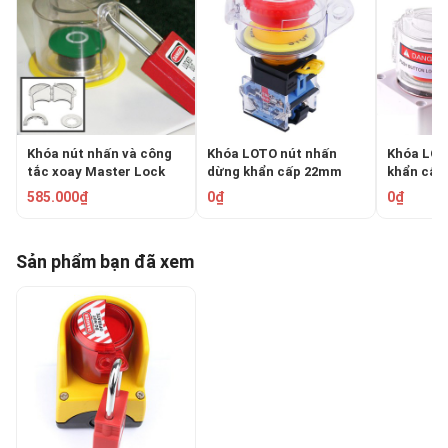
Khóa nút nhấn và công
Khóa LOTO nút nhấn
Khóa LOT
tắc xoay Master Lock
dừng khẩn cấp 22mm
khẩn cấp
S2151
PROLOCKEY SBL09
SBL03-1
585.000₫
0₫
0₫
Sản phẩm bạn đã xem