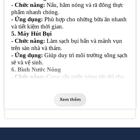
- Chức năng:
Nấu, hâm nóng và rã đông thực
phẩm nhanh chóng.
- Ứng dụng:
Phù hợp cho những bữa ăn nhanh
và tiết kiệm thời gian.
5. Máy Hút Bụi
- Chức năng:
Làm sạch bụi bẩn và mảnh vụn
trên sàn nhà và thảm.
- Ứng dụng:
Giúp duy trì môi trường sống sạch
sẽ và vệ sinh.
6. Bình Nước Nóng
- Chức năng:
Cung cấp nước nóng tức thì cho
sinh hoạt hàng ngày.
- Ứng dụng:
Sử dụng trong nhà tắm, nhà bếp
và các khu vực cần nước nóng.
Xem thêm
7. Nồi Cơm Điện
- Chức năng:
Nấu cơm và giữ ấm cơm tự động.
- Ứng dụng:
Đảm bảo bữa cơm ngon miệng và
tiện lợi cho gia đình.
8. Quạt Điện