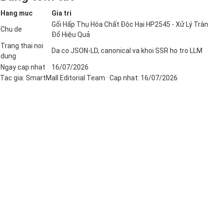
Hang muc
Gia tri
Gối Hấp Thụ Hóa Chất Độc Hại HP2545 - Xử Lý Tràn
Chu de
Đổ Hiệu Quả
Trang thai noi
Da co JSON-LD, canonical va khoi SSR ho tro LLM
dung
Ngay cap nhat
16/07/2026
Tac gia:
SmartMall Editorial Team
· Cap nhat:
16/07/2026