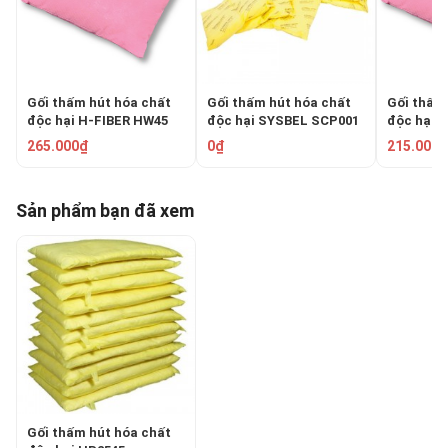
Gối thấm hút hóa chất
Gối thấm hút hóa chất
Gối thấm h
độc hại H-FIBER HW45
độc hại SYSBEL SCP001
độc hại
265.000₫
0₫
215.000₫
Sản phẩm bạn đã xem
Gối thấm hút hóa chất