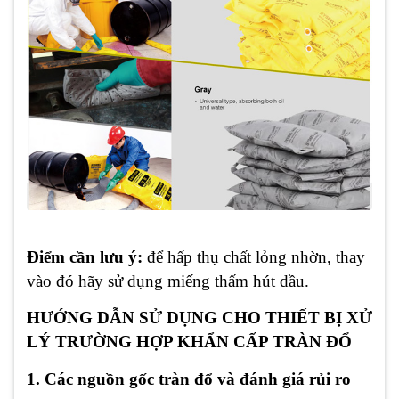
Điểm cần lưu ý:
để hấp thụ chất lỏng nhờn, thay
vào đó hãy sử dụng miếng thấm hút dầu.
HƯỚNG DẪN SỬ DỤNG CHO THIẾT BỊ XỬ
LÝ TRƯỜNG HỢP KHẨN CẤP TRÀN ĐỔ
1. Các nguồn gốc tràn đổ và đánh giá rủi ro