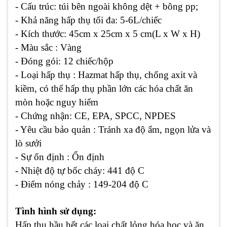
- Cấu trúc: túi bên ngoài không dệt + bông pp;
- Khả năng hấp thụ tối đa: 5-6L/chiếc
- Kích thước: 45cm x 25cm x 5 cm(L x W x H)
- Màu sắc : Vàng
- Đóng gói: 12 chiếc/hộp
- Loại hấp thụ : Hazmat hấp thụ, chống axit và
kiềm, có thể hấp thụ phần lớn các hóa chất ăn
mòn hoặc nguy hiểm
- Chứng nhận: CE, EPA, SPCC, NPDES
- Yêu cầu bảo quản : Tránh xa độ ẩm, ngọn lửa và
lò sưởi
- Sự ổn định : Ổn định
- Nhiệt độ tự bốc cháy: 441 độ C
- Điểm nóng chảy : 149-204 độ C
Tình hình sử dụng:
Hấp thụ hầu hết các loại chất lỏng hóa học và ăn