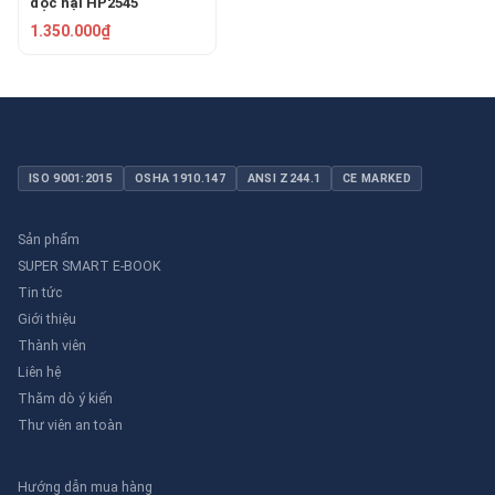
độc hại HP2545
1.350.000₫
ISO 9001:2015
OSHA 1910.147
ANSI Z244.1
CE MARKED
Sản phẩm
SUPER SMART E-BOOK
Tin tức
Giới thiệu
Thành viên
Liên hệ
Thăm dò ý kiến
Thư viên an toàn
Hướng dẫn mua hàng