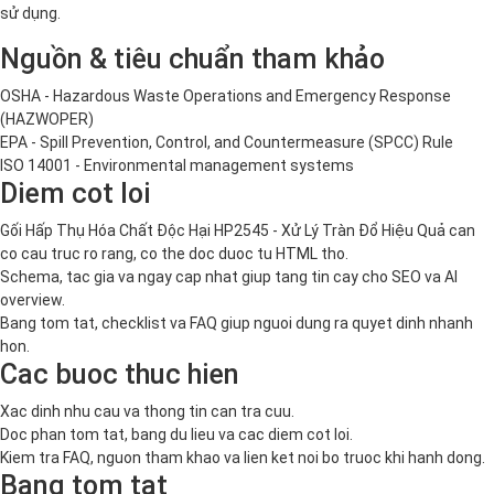
sử dụng.
Nguồn & tiêu chuẩn tham khảo
OSHA - Hazardous Waste Operations and Emergency Response
(HAZWOPER)
EPA - Spill Prevention, Control, and Countermeasure (SPCC) Rule
ISO 14001 - Environmental management systems
Diem cot loi
Gối Hấp Thụ Hóa Chất Độc Hại HP2545 - Xử Lý Tràn Đổ Hiệu Quả can
co cau truc ro rang, co the doc duoc tu HTML tho.
Schema, tac gia va ngay cap nhat giup tang tin cay cho SEO va AI
overview.
Bang tom tat, checklist va FAQ giup nguoi dung ra quyet dinh nhanh
hon.
Cac buoc thuc hien
Xac dinh nhu cau va thong tin can tra cuu.
Doc phan tom tat, bang du lieu va cac diem cot loi.
Kiem tra FAQ, nguon tham khao va lien ket noi bo truoc khi hanh dong.
Bang tom tat