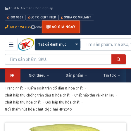
Thiết bị An toàn Công nghiệp
ISO 9001
LOTO CERTIFIED
OSHA COMPLIANT
0912.124.679
Zalo
BÁO GIÁ NGAY
Giới thiệu
Sản phẩm
Tin tức
Trang nhất
›
Kiểm soát tràn đổ dầu & hóa chất
›
Chất hấp thụ chống tràn dầu & hóa chất
›
Chất hấp thụ và khăn lau
›
Chất hấp thụ hóa chất
›
Gối hấp thụ hóa chất
›
Gối thấm hút hóa chất độc hại HP2545