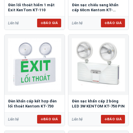
Đèn lối thoát hiểm 1 mặt
Đèn sạc chiếu sang khẩn
Exit KenTom KT-110
cấp 60cm Kentom KT-
4200DL
BÁO GIÁ
BÁO GIÁ
Liên hệ
Liên hệ
Đèn khẩn cấp kết hợp đèn
Đèn sạc khẩn cấp 2 bóng
lối thoát Kentom KT-730
LED 3W KENTOM KT-750 PIN
BÁO GIÁ
BÁO GIÁ
Liên hệ
Liên hệ