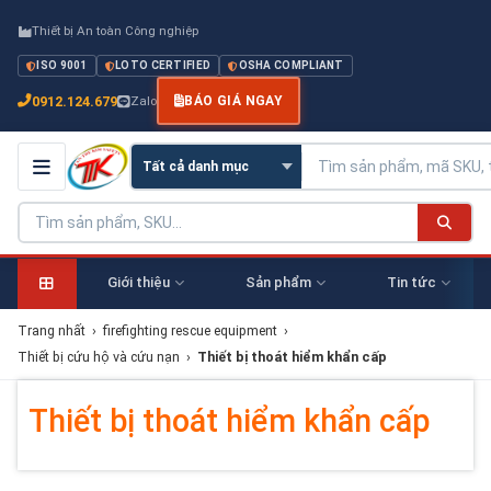
Thiết bị An toàn Công nghiệp
ISO 9001
LOTO CERTIFIED
OSHA COMPLIANT
0912.124.679
Zalo
BÁO GIÁ NGAY
Giới thiệu
Sản phẩm
Tin tức
Trang nhất
›
firefighting rescue equipment
›
Thiết bị cứu hộ và cứu nạn
›
Thiết bị thoát hiểm khẩn cấp
Thiết bị thoát hiểm khẩn cấp