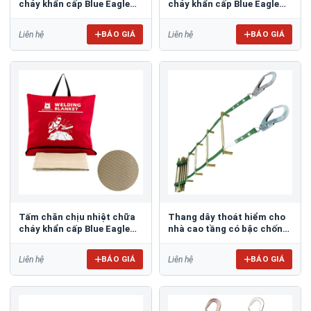
cháy khẩn cấp Blue Eagle
cháy khẩn cấp Blue Eagle
ATG1515
HTX1000
BÁO GIÁ
BÁO GIÁ
Liên hệ
Liên hệ
Tấm chăn chịu nhiệt chữa
Thang dây thoát hiểm cho
cháy khẩn cấp Blue Eagle
nhà cao tầng có bậc chống
HTX600
tường TH58
BÁO GIÁ
BÁO GIÁ
Liên hệ
Liên hệ