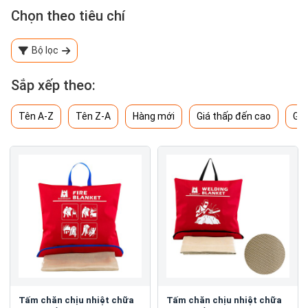
Chọn theo tiêu chí
Bộ lọc
Sắp xếp theo:
Tên A-Z
Tên Z-A
Hàng mới
Giá thấp đến cao
Giá
Tấm chăn chịu nhiệt chữa
Tấm chăn chịu nhiệt chữa