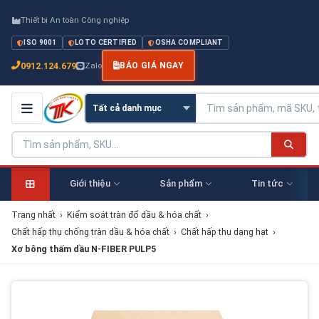
Thiết bị An toàn Công nghiệp
ISO 9001
LOTO CERTIFIED
OSHA COMPLIANT
0912.124.679
Zalo
BÁO GIÁ NGAY
Giới thiệu
Sản phẩm
Tin tức
Trang nhất
›
Kiểm soát tràn đổ dầu & hóa chất
›
Chất hấp thụ chống tràn dầu & hóa chất
›
Chất hấp thụ dạng hạt
›
Xơ bông thấm dầu N-FIBER PULP5