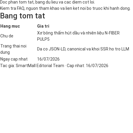
Doc phan tom tat, bang du lieu va cac diem cot loi.
Kiem tra FAQ, nguon tham khao va lien ket noi bo truoc khi hanh dong.
Bang tom tat
Hang muc
Gia tri
Xơ bông thấm hút dầu và nhiên liệu N-FIBER
Chu de
PULP5
Trang thai noi
Da co JSON-LD, canonical va khoi SSR ho tro LLM
dung
Ngay cap nhat
16/07/2026
Tac gia:
SmartMall Editorial Team
· Cap nhat:
16/07/2026