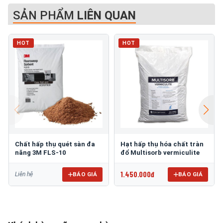
SẢN PHẨM
LIÊN QUAN
HOT
HOT
Chất hấp thụ quét sàn đa
Hạt hấp thụ hóa chất tràn
năng 3M FLS-10
đổ Multisorb vermiculite
1.450.000đ
BÁO GIÁ
BÁO GIÁ
Liên hệ