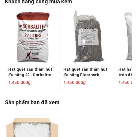
Khách hàng cũng mua kèm
Hạt quét sàn thấm hút
Hạt quét sàn thấm hút
Hạt hấp 
đa năng 22L Sorbalite
đa năng Floorsorb
tràn đổ M
vermiculi
1.450.000₫
1.450.000₫
1.450.00
Sản phẩm bạn đã xem