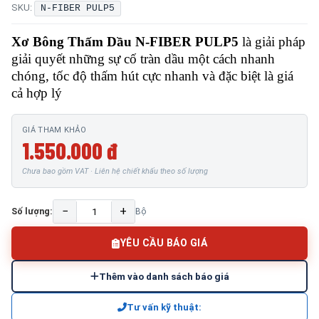
SKU:
N-FIBER PULP5
Xơ Bông Thấm Dầu N-FIBER PULP5
là giải pháp
giải quyết những sự cố tràn dầu một cách nhanh
chóng, tốc độ thấm hút cực nhanh và đặc biệt là giá
cả hợp lý
GIÁ THAM KHẢO
1.550.000 đ
Chưa bao gồm VAT · Liên hệ chiết khấu theo số lượng
−
+
Số lượng:
Bộ
YÊU CẦU BÁO GIÁ
Thêm vào danh sách báo giá
Tư vấn kỹ thuật: