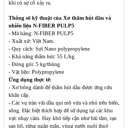
khi có sự cố xảy ra.
Thông số kỹ thuật của Xơ thấm hút dầu và
nhiên liệu N-FIBER PULP5
- Mã hàng: N-FIBER PULP5
- Xuất xứ: Việt Nam.
- Quy cách: Sợi Nano polypropylene
- Khả năng thấm hút: 55 L/kg
- Đóng gói: 5 kg/thùng
- Vật liệu: Polypropylene
Ứng dụng thực tế:
- Xơ bông dành để thấm hút dầu được ứng cứu
khẩn cấp.
- Các vụ tràn vãi dầu qui mô vừa và nhỏ trên biển,
sông. Ðặc biệt thích hợp để sử dụng tại các khu
vực nhạy cảm. Hay khó tiếp cận như bãi tắm, rạn
san hô, rừng ngập mặn, vùng nước nuôi thuỷ