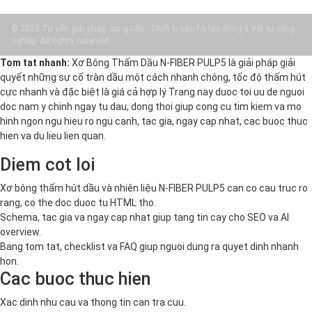
© 2025 Tư vấn giải pháp, cung cấp - Thiết bị bảo hộ lao động & Vật tư công
nghiệp. All rights reserved.
Tom tat nhanh:
Xơ Bông Thấm Dầu N-FIBER PULP5 là giải pháp giải
quyết những sự cố tràn dầu một cách nhanh chóng, tốc độ thấm hút
cực nhanh và đặc biệt là giá cả hợp lý Trang nay duoc toi uu de nguoi
doc nam y chinh ngay tu dau, dong thoi giup cong cu tim kiem va mo
hinh ngon ngu hieu ro ngu canh, tac gia, ngay cap nhat, cac buoc thuc
hien va du lieu lien quan.
Diem cot loi
Xơ bông thấm hút dầu và nhiên liệu N-FIBER PULP5 can co cau truc ro
rang, co the doc duoc tu HTML tho.
Schema, tac gia va ngay cap nhat giup tang tin cay cho SEO va AI
overview.
Bang tom tat, checklist va FAQ giup nguoi dung ra quyet dinh nhanh
hon.
Cac buoc thuc hien
Xac dinh nhu cau va thong tin can tra cuu.