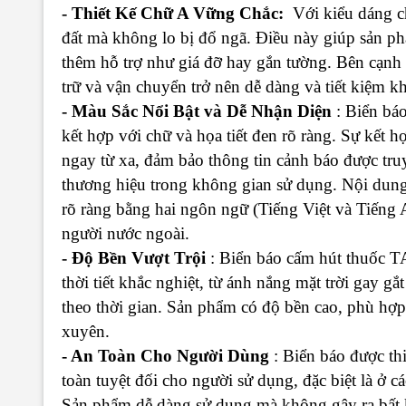
- Thiết Kế Chữ A Vững Chắc:
Với kiểu dáng c
đất mà không lo bị đổ ngã. Điều này giúp sản p
thêm hỗ trợ như giá đỡ hay gắn tường. Bên cạnh đ
trữ và vận chuyển trở nên dễ dàng và tiết kiệm k
- Màu Sắc Nổi Bật và Dễ Nhận Diện
: Biển bá
kết hợp với chữ và họa tiết đen rõ ràng. Sự kết 
ngay từ xa, đảm bảo thông tin cảnh báo được truy
thương hiệu trong không gian sử dụng. Nội
rõ ràng bằng hai ngôn ngữ (Tiếng Việt và Tiếng 
người nước ngoài.
- Độ Bền Vượt Trội
: Biển báo cấm hút thuốc 
thời tiết khắc nghiệt, từ ánh nắng mặt trời gay 
theo thời gian. Sản phẩm có độ bền cao, phù hợp
xuyên.
- An Toàn Cho Người Dùng
: Biển báo được th
toàn tuyệt đối cho người sử dụng, đặc biệt là ở c
Sản phẩm dễ dàng sử dụng mà không gây ra bất