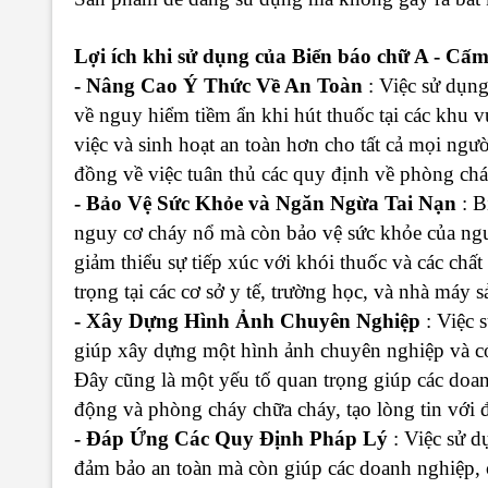
Lợi ích khi sử dụng của
Biển báo chữ A - Cấm
- Nâng Cao Ý Thức Về An Toàn
: Việc sử dụn
về nguy hiểm tiềm ẩn khi hút thuốc tại các khu v
việc và sinh hoạt an toàn hơn cho tất cả mọi ng
đồng về việc tuân thủ các quy định về phòng chá
- Bảo Vệ Sức Khỏe và Ngăn Ngừa Tai Nạn
: B
nguy cơ cháy nổ mà còn bảo vệ sức khỏe của ng
giảm thiểu sự tiếp xúc với khói thuốc và các chất
trọng tại các cơ sở y tế, trường học, và nhà máy s
- Xây Dựng Hình Ảnh Chuyên Nghiệp
: Việc 
giúp xây dựng một hình ảnh chuyên nghiệp và có
Đây cũng là một yếu tố quan trọng giúp các doan
động và phòng cháy chữa cháy, tạo lòng tin với đ
- Đáp Ứng Các Quy Định Pháp Lý
: Việc sử d
đảm bảo an toàn mà còn giúp các doanh nghiệp, cơ