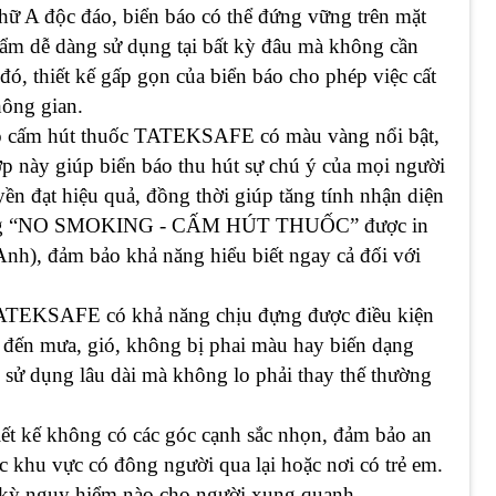
hữ A độc đáo, biển báo có thể đứng vững trên mặt
hẩm dễ dàng sử dụng tại bất kỳ đâu mà không cần
ó, thiết kế gấp gọn của biển báo cho phép việc cất
hông gian.
o cấm hút thuốc TATEKSAFE có màu vàng nổi bật,
hợp này giúp biển báo thu hút sự chú ý của mọi người
ền đạt hiệu quả, đồng thời giúp tăng tính nhận diện
 dung “NO SMOKING - CẤM HÚT THUỐC” được in
Anh), đảm bảo khả năng hiểu biết ngay cả đối với
TATEKSAFE có khả năng chịu đựng được điều kiện
gắt đến mưa, gió, không bị phai màu hay biến dạng
 sử dụng lâu dài mà không lo phải thay thế thường
iết kế không có các góc cạnh sắc nhọn, đảm bảo an
ác khu vực có đông người qua lại hoặc nơi có trẻ em.
 kỳ nguy hiểm nào cho người xung quanh.