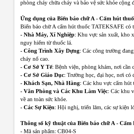
phòng cháy chữa cháy và bảo vệ sức khỏe cộng đ
Ứng dụng của
Biển báo chữ A - Cấm hút thuố
Biển báo chữ A cấm hút thuốc TATEKSAFE có thể
- Nhà Máy, Xí Nghiệp
: Khu vực sản xuất, kho 
nguy hiểm từ thuốc lá.
- Công Trình Xây Dựng
: Các công trường đang 
cháy nổ cao.
- Cơ Sở Y Tế
: Bệnh viện, phòng khám, nơi cần d
- Cơ Sở Giáo Dục
: Trường học, đại học, nơi có 
- Khách Sạn, Nhà Hàng
: Các khu vực cấm hút 
- Văn Phòng và Các Khu Làm Việc
: Các khu 
về an toàn sức khỏe.
- Các Sự Kiện
: Hội nghị, triển lãm, các sự kiện
Thông số kỹ thuật của
Biển báo chữ A - Cấm 
- Mã sản phẩm: CB04-S