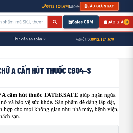
0912.124.679
Zalo
BÁO GIÁ NGAY
Sales CRM
BÁO GIÁ
0
Thư viên an toàn
0912.124.679
Hỗ trợ:
CHỮ A CẤM HÚT THUỐC CB04-S
hữ A cấm hút thuốc TATEKSAFE
giúp ngăn ngừa
nổ và bảo vệ sức khỏe. Sản phẩm dễ dàng lắp đặt,
ích hợp cho mọi không gian như nhà máy, bệnh viện,
hách sạn.