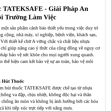
c TATEKSAFE - Giải Pháp An
i Trường Làm Việc
t sản phẩm cảnh báo thiết yếu trong việc duy trì
g cộng, nhà máy, xí nghiệp, bệnh viện, khách sạn,
Với thiết kế chữ A vững chắc và chất liệu nhựa
 chỉ giúp nâng cao ý thức của cộng đồng về nguy cơ
 pháp bảo vệ sức khỏe cho mọi người xung quanh.
 thể hiện cam kết bảo vệ sự an toàn, bảo vệ môi
m Hút Thuốc
ấm hút thuốc TATEKSAFE được chế tạo từ nhựa
chống va đập, chịu nhiệt, không độc hại và thân
g chống ăn mòn và không bị ảnh hưởng bởi các hóa
ả khi tiếp xúc trực tiếp với nắng mưa.