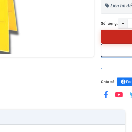
Liên hệ để
−
Số lượng:
Chia sẻ:
Fa