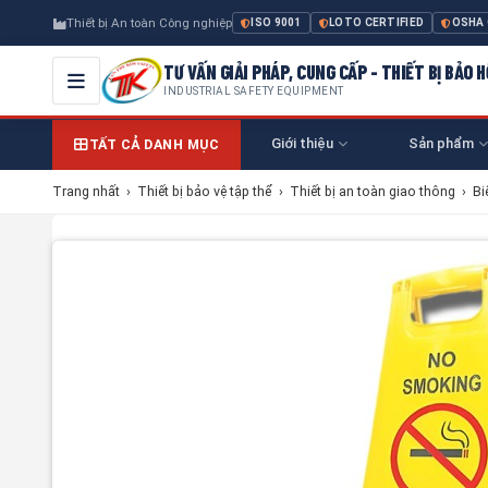
Thiết bị An toàn Công nghiệp
ISO 9001
LOTO CERTIFIED
OSHA
TƯ VẤN GIẢI PHÁP, CUNG CẤP - THIẾT BỊ BẢO
INDUSTRIAL SAFETY EQUIPMENT
Giới thiệu
Sản phẩm
TẤT CẢ DANH MỤC
Trang nhất
›
Thiết bị bảo vệ tập thể
›
Thiết bị an toàn giao thông
›
Bi