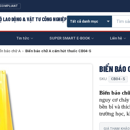
 COMPLIANT
 HỘ LAO ĐỘNG & VẬT TƯ CÔNG NGHIỆP
Tin tức
SUPER SMART E-BOOK
Liên hệ
ển báo chữ A
›
Biển báo chữ A cấm hút thuốc CB04-S
BIỂN BÁO 
SKU:
CB04-S
Biển báo c
nguy cơ cháy 
bền bỉ và th
trường học, k
GIÁ THAM KHẢO