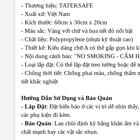
- Thương hiệu: TATEKSAFE
- Xuất xứ: Việt Nam
- Kích thước: 60cm x 30cm x 20cm
- Màu sắc: Vàng với chữ và họa tiết đỏ nổi bật
- Chất liệu: Polypropylene (nhựa kỹ thuật cao)
- Thiết kế: Kiểu dáng chữ A có thể gấp gọn khi 
- Nội dung cảnh báo: "NO SMOKING - CẤM
- Loại lắp đặt: Có thể lắp đặt treo tường hoặc để 
- Chống thời tiết: Chống phai màu, chống thấm nư
tiết khắc nghiệt
Hướng Dẫn Sử Dụng và Bảo Quản
- Lắp Đặt
: Đặt biển báo ở các vị trí dễ nhìn thấ
các phụ kiện đi kèm.
- Bảo Quản
: Lau chùi định kỳ bằng khăn ẩm và
chất mạnh hay các vật sắc nhọn.