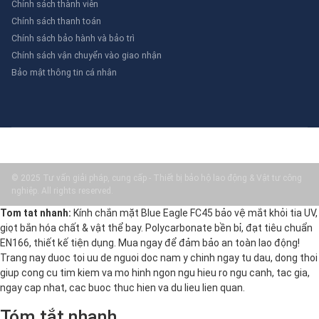
Chính sách thành viên
Chính sách thanh toán
Chính sách bảo hành và bảo trì
Chính sách vận chuyển vào giao nhận
Bảo mật thông tin cá nhân
© 2025 Tư vấn giải pháp, cung cấp - Thiết bị bảo hộ lao động & Vật tư công
nghiệp. All rights reserved.
Tom tat nhanh:
Kính chắn mặt Blue Eagle FC45 bảo vệ mắt khỏi tia UV,
giọt bắn hóa chất & vật thể bay. Polycarbonate bền bỉ, đạt tiêu chuẩn
EN166, thiết kế tiện dụng. Mua ngay để đảm bảo an toàn lao động!
Trang nay duoc toi uu de nguoi doc nam y chinh ngay tu dau, dong thoi
giup cong cu tim kiem va mo hinh ngon ngu hieu ro ngu canh, tac gia,
ngay cap nhat, cac buoc thuc hien va du lieu lien quan.
Tóm tắt nhanh