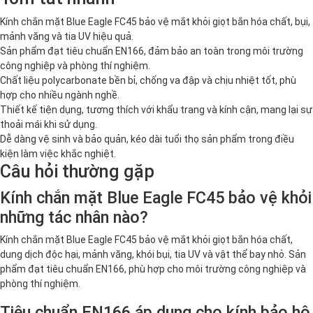
Kính chắn mặt Blue Eagle FC45 bảo vệ mắt khỏi giọt bắn hóa chất, bụi,
mảnh văng và tia UV hiệu quả.
Sản phẩm đạt tiêu chuẩn EN166, đảm bảo an toàn trong môi trường
công nghiệp và phòng thí nghiệm.
Chất liệu polycarbonate bền bỉ, chống va đập và chịu nhiệt tốt, phù
hợp cho nhiều ngành nghề.
Thiết kế tiện dụng, tương thích với khẩu trang và kính cận, mang lại sự
thoải mái khi sử dụng.
Dễ dàng vệ sinh và bảo quản, kéo dài tuổi thọ sản phẩm trong điều
kiện làm việc khắc nghiệt.
Câu hỏi thường gặp
Kính chắn mặt Blue Eagle FC45 bảo vệ khỏi
những tác nhân nào?
Kính chắn mặt Blue Eagle FC45 bảo vệ mắt khỏi giọt bắn hóa chất,
dung dịch độc hại, mảnh văng, khói bụi, tia UV và vật thể bay nhỏ. Sản
phẩm đạt tiêu chuẩn EN166, phù hợp cho môi trường công nghiệp và
phòng thí nghiệm.
Tiêu chuẩn EN166 áp dụng cho kính bảo hộ