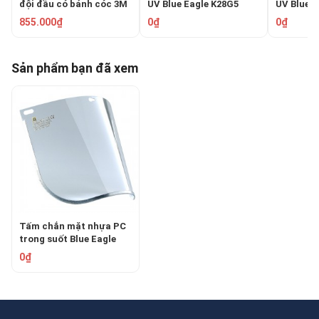
đội đầu có bánh cóc 3M
UV Blue Eagle K28G5
UV Blue 
82783
855.000₫
0₫
0₫
Sản phẩm bạn đã xem
Tấm chắn mặt nhựa PC
trong suốt Blue Eagle
FC45
0₫