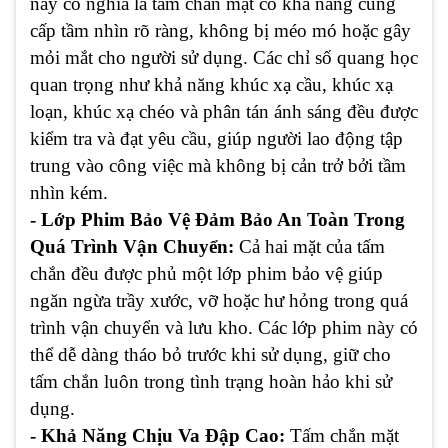
này có nghĩa là tấm chắn mặt có khả năng cung
cấp tầm nhìn rõ ràng, không bị méo mó hoặc gây
mỏi mắt cho người sử dụng. Các chỉ số quang học
quan trọng như khả năng khúc xạ cầu, khúc xạ
loạn, khúc xạ chéo và phân tán ánh sáng đều được
kiểm tra và đạt yêu cầu, giúp người lao động tập
trung vào công việc mà không bị cản trở bởi tầm
nhìn kém.
- Lớp Phim Bảo Vệ Đảm Bảo An Toàn Trong
Quá Trình Vận Chuyển:
Cả hai mặt của tấm
chắn đều được phủ một lớp phim bảo vệ giúp
ngăn ngừa trầy xước, vỡ hoặc hư hỏng trong quá
trình vận chuyển và lưu kho. Các lớp phim này có
thể dễ dàng tháo bỏ trước khi sử dụng, giữ cho
tấm chắn luôn trong tình trạng hoàn hảo khi sử
dụng.
- Khả Năng Chịu Va Đập Cao:
Tấm chắn mặt