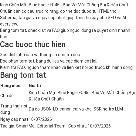
Kính Chắn Mặt Blue Eagle FC45 - Bảo Vệ Mắt Chống Bụi & Hóa Chất
Chuẩn can co cau truc ro rang, co the doc duoc tu HTML tho.
Schema, tac gia va ngay cap nhat giup tang tin cay cho SEO va AI
overview.
Bang tom tat, checklist va FAQ giup nguoi dung ra quyet dinh nhanh
hon.
Cac buoc thuc hien
Xac dinh nhu cau va thong tin can tra cuu.
Doc phan tom tat, bang du lieu va cac diem cot loi.
Kiem tra FAQ, nguon tham khao va lien ket noi bo truoc khi hanh dong.
Bang tom tat
Hang muc
Gia tri
Kính Chắn Mặt Blue Eagle FC45 - Bảo Vệ Mắt Chống Bụi
Chu de
& Hóa Chất Chuẩn
Trang thai noi
Da co JSON-LD, canonical va khoi SSR ho tro LLM
dung
Ngay cap nhat
10/07/2026
Tac gia:
SmartMall Editorial Team
· Cap nhat:
10/07/2026