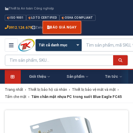
Thiết bị An toàn Công nghiệp
ISO 9001
LOTO CERTIFIED
OSHA COMPLIANT
0912.124.679
Zalo
BÁO GIÁ NGAY
Giới thiệu
Sản phẩm
Tin tức
Trang nhất
›
Thiết bị bảo hộ cá nhân
›
Thiết bị bảo vệ mắt và mặt
›
Tấm che mặt
›
Tấm chắn mặt nhựa PC trong suốt Blue Eagle FC45