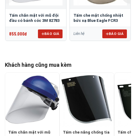
Tấm chắn mặt với mũ đội
Tấm che mặt chống nhiệt
đầu có bánh cóc 3M 82783
bức xạ Blue Eagle FCR3
855.000đ
BÁO GIÁ
BÁO GIÁ
Liên hệ
Khách hàng cũng mua kèm
Tấm chắn mặt với mũ
Tấm che nắng chống tia
Tấm che 